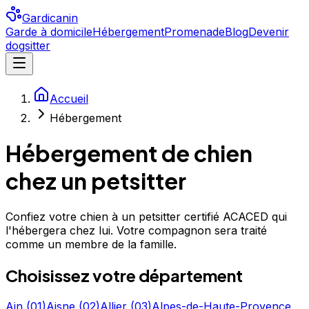
Gardicanin
Garde à domicile
Hébergement
Promenade
Blog
Devenir
dogsitter
Accueil
Hébergement
Hébergement de chien
chez un petsitter
Confiez votre chien à un petsitter certifié ACACED qui
l'hébergera chez lui. Votre compagnon sera traité
comme un membre de la famille.
Choisissez votre département
Ain
(
01
)
Aisne
(
02
)
Allier
(
03
)
Alpes-de-Haute-Provence