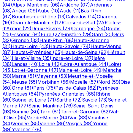
(
04
)
Alpes-Maritimes
(
06
)
Ardèche
(
07
)
Ardennes
(
08
)
Ariège
(
09
)
Aube
(
10
)
Aude
(
11
)
Bas-Rhin
(
67
)
Bouches-du-Rhône
(
13
)
Calvados
(
14
)
Charente
(
16
)
Charente-Maritime
(
17
)
Corse-du-Sud
(
2A
)
Côtes-
d'Armor
(
22
)
Deux-Sèvres
(
79
)
Dordogne
(
24
)
Doubs
(
25
)
Essonne
(
91
)
Eure
(
27
)
Finistère
(
29
)
Gard
(
30
)
Gers
(
32
)
Gironde
(
33
)
Haut-Rhin
(
68
)
Haute-Garonne
(
31
)
Haute-Loire
(
43
)
Haute-Savoie
(
74
)
Haute-Vienne
(
87
)
Hautes-Pyrénées
(
65
)
Hauts-de-Seine
(
92
)
Hérault
(
34
)
Ille-et-Vilaine
(
35
)
Indre-et-Loire
(
37
)
Isère
(
38
)
Landes
(
40
)
Loire
(
42
)
Loire-Atlantique
(
44
)
Loiret
(
45
)
Lot-et-Garonne
(
47
)
Maine-et-Loire
(
49
)
Manche
(
50
)
Marne
(
51
)
Mayenne
(
53
)
Meurthe-et-Moselle
(
54
)
Meuse
(
55
)
Morbihan
(
56
)
Moselle
(
57
)
Nord
(
59
)
Oise
(
60
)
Orne
(
61
)
Paris
(
75
)
Pas-de-Calais
(
62
)
Pyrénées-
Atlantiques
(
64
)
Pyrénées-Orientales
(
66
)
Rhône
(
69
)
Saône-et-Loire
(
71
)
Sarthe
(
72
)
Savoie
(
73
)
Seine-et-
Marne
(
77
)
Seine-Maritime
(
76
)
Seine-Saint-Denis
(
93
)
Somme
(
80
)
Tarn
(
81
)
Tarn-et-Garonne
(
82
)
Val-
d'Oise
(
95
)
Val-de-Marne
(
94
)
Var
(
83
)
Vaucluse
(
84
)
Vendée
(
85
)
Vienne
(
86
)
Vosges
(
88
)
Yonne
(
89
)
Yvelines
(
78
)