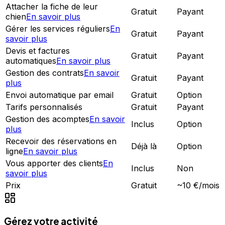
Attacher la fiche de leur
Gratuit
Payant
chien
En savoir plus
Gérer les services réguliers
En
Gratuit
Payant
savoir plus
Devis et factures
Gratuit
Payant
automatiques
En savoir plus
Gestion des contrats
En savoir
Gratuit
Payant
plus
Envoi automatique par email
Gratuit
Option
Tarifs personnalisés
Gratuit
Payant
Gestion des acomptes
En savoir
Inclus
Option
plus
Recevoir des réservations en
Déjà là
Option
ligne
En savoir plus
Vous apporter des clients
En
Inclus
Non
savoir plus
Prix
Gratuit
~10 €/mois
Gérez votre activité