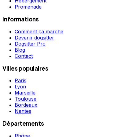
Hébergement
Promenade
Informations
Comment ça marche
Devenir dogsitter
Dogsitter Pro
Blog
Contact
Villes populaires
Paris
Lyon
Marseille
Toulouse
Bordeaux
Nantes
Départements
Rhône