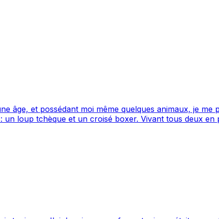
ne âge, et possédant moi même quelques animaux, je me pr
Je vis dans un Grand appartement, a proximité d'un parc, d
 la campagne également.