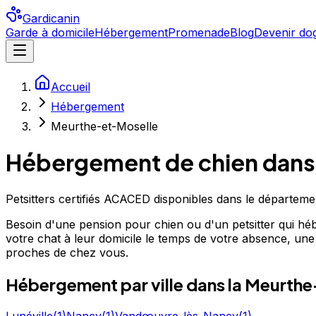
Gardicanin
Garde à domicile
Hébergement
Promenade
Blog
Devenir dog
Accueil
Hébergement
Meurthe-et-Moselle
Hébergement de chien
dans
Petsitters certifiés ACACED disponibles dans le départeme
Besoin d'une pension pour chien ou d'un petsitter qui héb
votre chat à leur domicile le temps de votre absence, une al
proches de chez vous.
Hébergement
par ville
dans la Meurth
Lunéville
(
1
)
Nancy
(
1
)
Vandœuvre-lès-Nancy
(
1
)