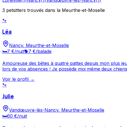
3
petsitters
trouvé
s
dans la Meurthe-et-Moselle
🐾
Léa
Nancy
,
Meurthe-et-Moselle
🛏️
7 €
/nuit
🐕
7 €
/balade
Amoureuse des bêtes à quatre pattes depuis mon plus jeu
lors de vos absences ! Je possède moi même deux chiens: un loup tchèque et un croisé boxer. Vivant tous deux en parfaite harmonie avec un furet et quelques rongeurs.
J'ai déjà effectué des gardes d'animaux, promenades etc. 
Voir le profil →
piétonne donc sans circulation. Possibilité d'une garde à
🐾
Julie
Vandœuvre-lès-Nancy
,
Meurthe-et-Moselle
🛏️
60 €
/nuit