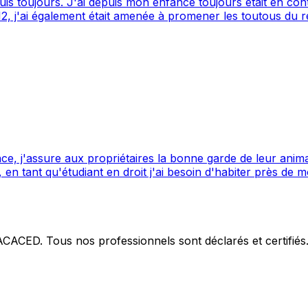
ement était amenée à promener les toutous du refuge de la SPA ! Je vis 
 avec mon bouledogue français et de prendre des photos. J'
s découvrir. Bien cordialement.
ce, j'assure aux propriétaires la bonne garde de leur anim
s attentes, qu'elles soient alimentaires, physiques ou disc
 ACACED. Tous nos professionnels sont déclarés et certifiés