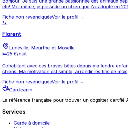
Bonjour, Je suis une grande passionnée des animaux depuis toujours. J'ai depuis mon enfance toujours était en contact permanent avec animaux en tout genre chien chat
etc! Moi même, je possède un chien que j'ai adopté en 2012, j'ai égal
campagne et mon activité préférée et d'aller me promener
Fiche non revendiquée
Voir le profil →
pense qu'il ne reste qu'à vous de le
🐾
Florent
Lunéville
,
Meurthe-et-Moselle
🛏️
25 €
/nuit
Cohabitant avec ces braves bêtes depuis ma tendre enfan
chiens. Ma motivation est simple, arrondir les fins de mois, en tant qu'étudiant en droit j'ai besoin d'habiter près de mon lieu d'étude, ce qui est onéreux. J'adapterai
évidemment ma façon de m'occuper de votre animal selon vo
Fiche non revendiquée
Voir le profil →
Gardicanin
La référence française pour trouver un dogsitter certifié
Services
Garde à domicile