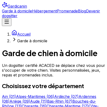
Gardicanin
Garde à domicile
Hébergement
Promenade
Blog
Devenir
dogsitter
Accueil
Garde à domicile
Garde de chien à domicile
Un dogsitter certifié ACACED se déplace chez vous pour
s'occuper de votre chien. Visites personnalisées, jeux,
repas et promenades inclus.
Choisissez votre département
Ain
(
01
)
Alpes-Maritimes
(
06
)
Ardèche
(
07
)
Ardennes
(
08
)
Ariège
(
09
)
Aude
(
11
)
Bas-Rhin
(
67
)
Bouches-du-
Rhône
(
13
)
Charente
(
16
)
Charente-Maritime
(
17
)
Côte-