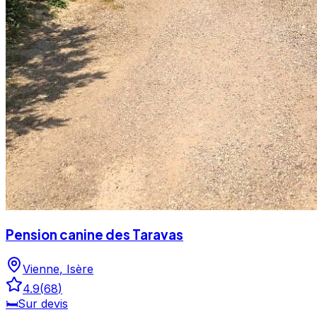
Pension canine des Taravas
Vienne
,
Isère
4.9
(
68
)
🛏️
Sur devis