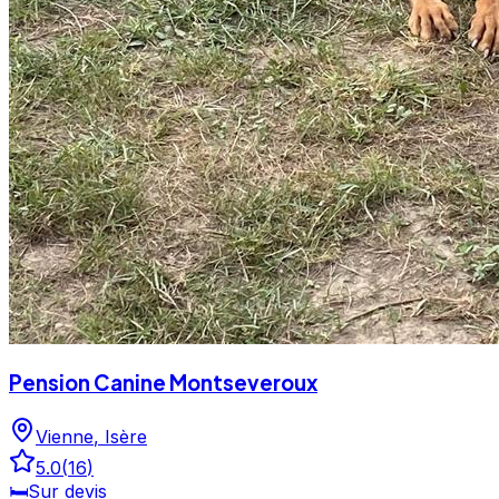
Pension Canine Montseveroux
Vienne
,
Isère
5.0
(
16
)
🛏️
Sur devis