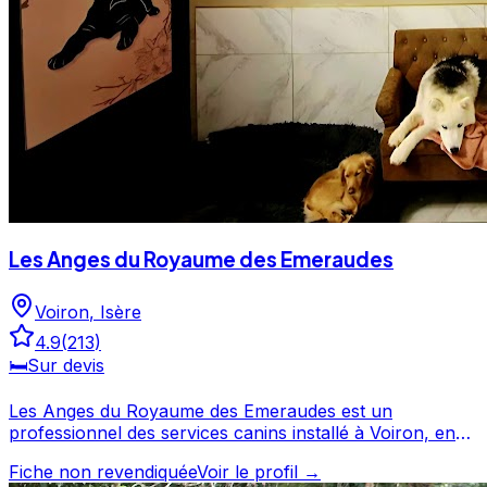
Les Anges du Royaume des Emeraudes
Voiron
,
Isère
4.9
(
213
)
🛏️
Sur devis
Les Anges du Royaume des Emeraudes est un
professionnel des services canins installé à Voiron, en
Isère. Plébiscité par ses clients avec une note de 4.9/5
Fiche non revendiquée
Voir le profil →
sur 213 avis, Les Anges du Royaume des Emeraudes fait