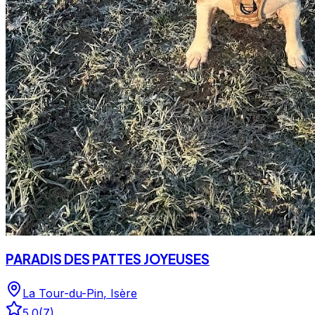
PARADIS DES PATTES JOYEUSES
La Tour-du-Pin
,
Isère
5.0
(
7
)