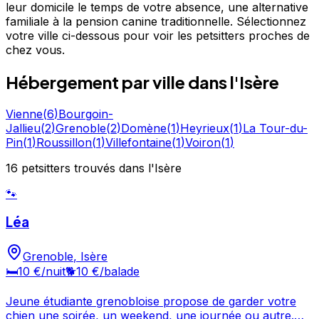
leur domicile le temps de votre absence, une alternative
familiale à la pension canine traditionnelle. Sélectionnez
votre ville ci-dessous pour voir les petsitters proches de
chez vous.
Hébergement
par ville
dans l'Isère
Vienne
(
6
)
Bourgoin-
Jallieu
(
2
)
Grenoble
(
2
)
Domène
(
1
)
Heyrieux
(
1
)
La Tour-du-
Pin
(
1
)
Roussillon
(
1
)
Villefontaine
(
1
)
Voiron
(
1
)
16
petsitters
trouvé
s
dans l'Isère
🐾
Léa
Grenoble
,
Isère
🛏️
10 €
/nuit
🐕
10 €
/balade
Jeune étudiante grenobloise propose de garder votre
chien une soirée, un weekend, une journée ou autre.