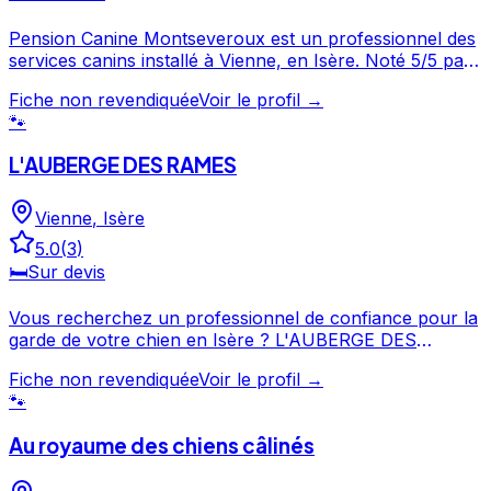
Pension Canine Montseveroux est un professionnel des
services canins installé à Vienne, en Isère. Noté 5/5 par
ses clients, ce professionnel propose un service
Fiche non revendiquée
Voir le profil →
attentionné pour votre compagnon. Prenez contact
🐾
pour discuter de vos besoins et organiser la garde de
votre chien. Pension Canine Montseveroux est un
L'AUBERGE DES RAMES
professionnel du service canin situé à Vienne. Noté 5/5
⭐⭐⭐⭐⭐ sur Google Maps avec 16 avis.
Vienne
,
Isère
5.0
(
3
)
🛏️
Sur devis
Vous recherchez un professionnel de confiance pour la
garde de votre chien en Isère ? L'AUBERGE DES
RAMES propose ses services à Vienne et ses environs.
Fiche non revendiquée
Voir le profil →
Noté 5/5 par ses clients, ce professionnel propose un
🐾
service attentionné pour votre compagnon. Consultez
son profil pour découvrir ses services et le contacter
Au royaume des chiens câlinés
directement. L'AUBERGE DES RAMES est un
professionnel du service canin situé à Vienne. Noté 5/5