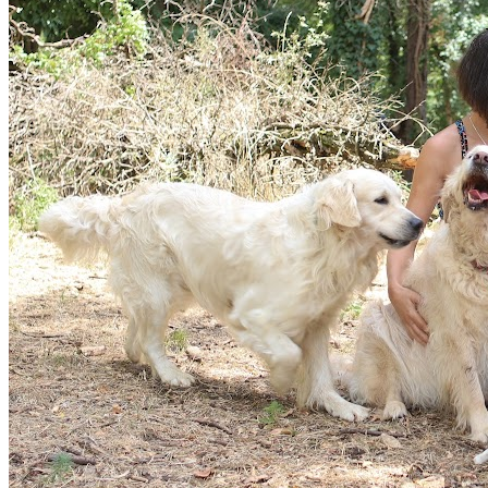
partie des professionnels canins les mieux notés de
Voiron. Consultez son profil pour découvrir ses services
et le contacter directement. Les Anges du Royaume des
Emeraudes est un professionnel du service canin situé à
Voiron. Noté 4.9/5 ⭐⭐⭐⭐⭐ sur Google Maps avec 213
avis.