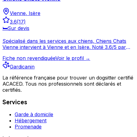
Vienne
,
Isère
3.6
(
17
)
🛏️
Sur devis
Spécialisé dans les services aux chiens, Chiens Chats
Vienne intervient à Vienne et en Isère. Noté 3.6/5 par
ses clients, ce professionnel propose un service
Fiche non revendiquée
Voir le profil →
attentionné pour votre compagnon. Consultez son profil
pour découvrir ses services et le contacter directement.
Gardicanin
Chiens Chats Vienne est un professionnel du service
La référence française pour trouver un dogsitter certifié
canin situé à Vienne. Noté 3.6/5 ⭐⭐⭐⭐ sur Google Maps
ACACED. Tous nos professionnels sont déclarés et
avec 17 avis.
certifiés.
Services
Garde à domicile
Hébergement
Promenade