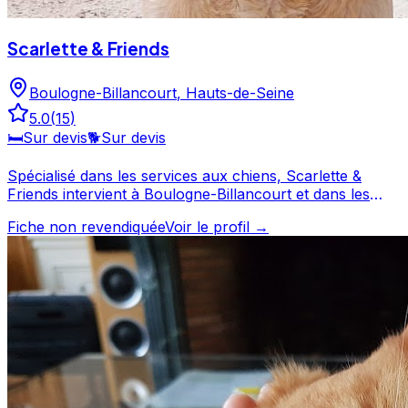
Scarlette & Friends
Boulogne-Billancourt
,
Hauts-de-Seine
5.0
(
15
)
🛏️
Sur devis
🐕
Sur devis
Spécialisé dans les services aux chiens, Scarlette &
Friends intervient à Boulogne-Billancourt et dans les
Hauts-de-Seine. Avec une note de 5/5, Scarlette &
Fiche non revendiquée
Voir le profil →
Friends offre un service apprécié par les propriétaires
de chiens. Consultez son profil pour découvrir ses
services et le contacter directement. Scarlette & Friends
est un professionnel du service canin situé à Boulogne-
Billancourt. Noté 5/5 ⭐⭐⭐⭐⭐ sur Google Maps avec 15
avis.