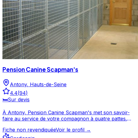
Pension Canine Scapman's
Antony
,
Hauts-de-Seine
4.4
(
94
)
🛏️
Sur devis
À Antony, Pension Canine Scapman's met son savoir-
faire au service de votre compagnon à quatre pattes.
Fort de 94 avis et d'une note de 4.4/5, Pension Canine
Fiche non revendiquée
Voir le profil →
Scapman's est un choix de confiance pour la garde de
votre chien. Découvrez ses prestations et contactez-le