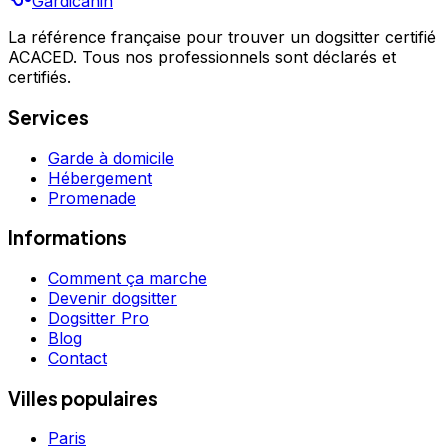
Gardicanin
directement depuis sa fiche. Pension Canine Scapman's
est un professionnel du service canin situé à Antony.
La référence française pour trouver un dogsitter certifié
ACACED. Tous nos professionnels sont déclarés et
Noté 4.4/5 ⭐⭐⭐⭐ sur Google Maps avec 94 avis.
certifiés.
Services
Garde à domicile
Hébergement
Promenade
Informations
Comment ça marche
Devenir dogsitter
Dogsitter Pro
Blog
Contact
Villes populaires
Paris