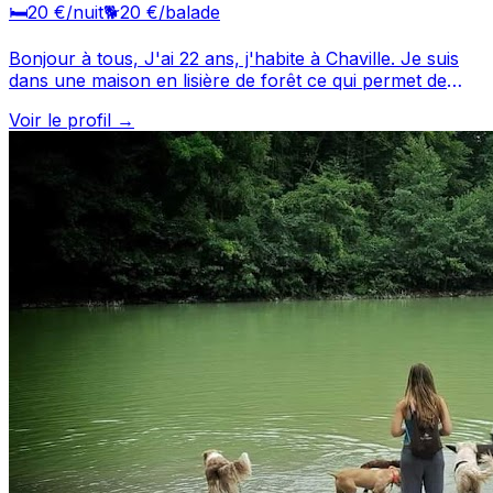
🛏️
20 €
/nuit
🐕
20 €
/balade
Bonjour à tous, J'ai 22 ans, j'habite à Chaville. Je suis
dans une maison en lisière de forêt ce qui permet de
grande balade sportive pour vos chiens. Je leur
Voir le profil →
apporterai une bonne mise en forme, avec beaucoup de
plaisir. Étant sportif, vos chiens seront promenés avec
beaucoup de vigueur et auront aussi un nombre
incalculable de caresses. Faites un cadeau à votre
chien, amenez-le chez moi.