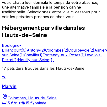
votre chat à leur domicile le temps de votre absence,
une alternative familiale à la pension canine
traditionnelle. Sélectionnez votre ville ci-dessous pour
voir les petsitters proches de chez vous.
Hébergement
par ville
dans les
Hauts-de-Seine
Boulogne-
Billancourt
(
6
)
Antony
(
2
)
Colombes
(
2
)
Courbevoie
(
2
)
Asnièr
sur-Seine
(
1
)
Chaville
(
1
)
Fontenay-aux-Roses
(
1
)
Levallois-
Perret
(
1
)
Neuilly-sur-Seine
(
1
)
17
petsitters
trouvé
s
dans les Hauts-de-Seine
🐾
Marvin
Colombes
,
Hauts-de-Seine
🛏️
15 €
/nuit
🐕
15 €
/balade