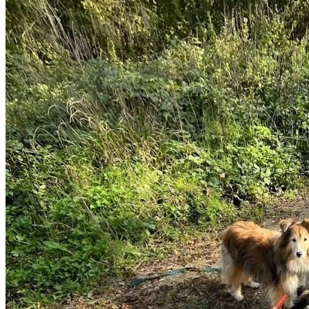
réputation et de nombreux avis clients, ce professionnel
a su gagner la confiance des propriétaires de chiens de
la région. Prenez contact pour discuter de vos besoins
et organiser la garde de votre chien. 4 Pattes en
Vadrouille est un professionnel du service canin situé à
Boulogne-Billancourt. Noté 5/5 ⭐⭐⭐⭐⭐ sur Google
Maps avec 50 avis.