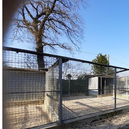
propose un service attentionné pour votre compagnon.
Découvrez ses prestations et contactez-le directement
depuis sa fiche. La récré o'poil est un professionnel du
service canin situé à Roullet-Saint-Estèphe. Noté 4.9/5
⭐⭐⭐⭐⭐ sur Google Maps avec 15 avis.