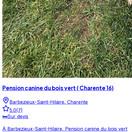
Pension canine du bois vert ( Charente 16)
Barbezieux-Saint-Hilaire
,
Charente
5.0
(
7
)
🛏️
Sur devis
À Barbezieux-Saint-Hilaire, Pension canine du bois vert