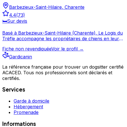
Barbezieux-Saint-Hilaire
,
Charente
4.4
(
73
)
🛏️
Sur devis
Basé à Barbezieux-Saint-Hilaire (Charente), Le Logis du
Trèfle accompagne les propriétaires de chiens en leur
offrant des prestations de garde et de services canins.
Fiche non revendiquée
Voir le profil →
Les 73 avis laissés par ses clients témoignent d'un
service apprécié, avec une note moyenne de 4.4/5.
Gardicanin
Prenez contact pour discuter de vos besoins et
organiser la garde de votre chien. Le Logis du Trèfle est
La référence française pour trouver un dogsitter certifié
un professionnel du service canin situé à Barbezieux-
ACACED. Tous nos professionnels sont déclarés et
certifiés.
Saint-Hilaire. Noté 4.4/5 ⭐⭐⭐⭐ sur Google Maps avec
73 avis.
Services
Garde à domicile
Hébergement
Promenade
Informations