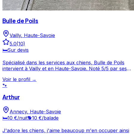
Bulle de Poils
Vailly
,
Haute-Savoie
5.0
(
10
)
🛏️
Sur devis
Spécialisé dans les services aux chiens, Bulle de Poils
intervient à Vailly et en Haute-Savoie. Noté 5/5 par ses
clients, ce professionnel propose un service attentionné
Voir le profil →
pour votre compagnon. Prenez contact pour discuter
🐾
de vos besoins et organiser la garde de votre chien.
Bulle de Poils est un professionnel du service canin situé
Arthur
à Vailly. Noté 5/5 ⭐⭐⭐⭐⭐ sur Google Maps avec 10 avis.
Annecy
,
Haute-Savoie
🛏️
10 €
/nuit
🐕
10 €
/balade
J'adore les chiens, j'aime beaucoup m'en occuper ainsi