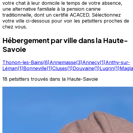
votre chat à leur domicile le temps de votre absence,
une alternative familiale à la pension canine
traditionnelle, dont un certifié ACACED. Sélectionnez
votre ville ci-dessous pour voir les petsitters proches de
chez vous.
Hébergement
par ville
dans la Haute-
Savoie
Thonon-les-Bains
(
6
)
Annemasse
(
3
)
Annecy
(
1
)
Anthy-sur-
Léman
(
1
)
Bonneville
(
1
)
Cluses
(
1
)
Douvaine
(
1
)
Lugrin
(
1
)
Magl
18
petsitters
trouvé
s
dans la Haute-Savoie