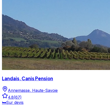
Landais, Canis Pension
Annemasse
,
Haute-Savoie
4.8
(
67
)
🛏️
Sur devis