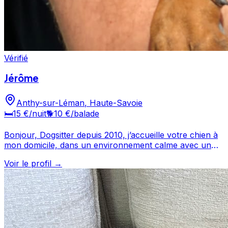
Vérifié
Jérôme
Anthy-sur-Léman
,
Haute-Savoie
🛏️
15 €
/nuit
🐕
10 €
/balade
Bonjour, Dogsitter depuis 2010, j’accueille votre chien à
mon domicile, dans un environnement calme avec un
jardin entièrement clôturé de 2 000 m². La nuit, votre
Voir le profil →
compagnon dort dans la maison, aux côtés de mon
propre chien. Chaque matin, nous partons en
promenade avant qu’il puisse profiter librement du
jardin. Selon la météo et ses envies, et s’il aime l’eau,
nous pourrons également aller au lac afin qu’il puisse se
baigner et jouer. Je reste à votre disposition si vous avez
des questions.