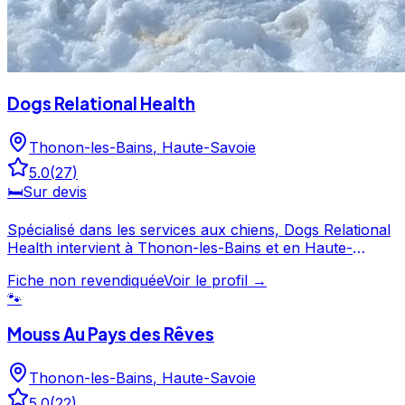
Dogs Relational Health
Thonon-les-Bains
,
Haute-Savoie
5.0
(
27
)
🛏️
Sur devis
Spécialisé dans les services aux chiens, Dogs Relational
Health intervient à Thonon-les-Bains et en Haute-
Savoie. Plébiscité par ses clients avec une note de 5/5
Fiche non revendiquée
Voir le profil →
sur 27 avis, Dogs Relational Health fait partie des
🐾
professionnels canins les mieux notés de Thonon-les-
Bains. Découvrez ses prestations et contactez-le
Mouss Au Pays des Rêves
directement depuis sa fiche. Dogs Relational Health est
un professionnel du service canin situé à Thonon-les-
Bains. Noté 5/5 ⭐⭐⭐⭐⭐ sur Google Maps avec 27 avis.
Thonon-les-Bains
,
Haute-Savoie
5.0
(
22
)