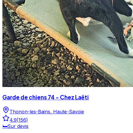
Garde de chiens 74 - Chez Laëti
Thonon-les-Bains
,
Haute-Savoie
4.9
(
156
)
🛏️
Sur devis