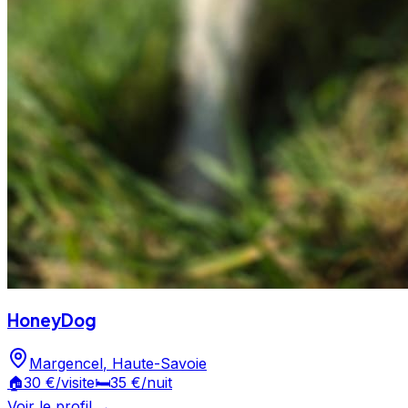
HoneyDog
Margencel
,
Haute-Savoie
🏠
30 €
/visite
🛏️
35 €
/nuit
Voir le profil →