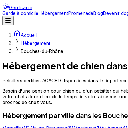
Gardicanin
Garde à domicile
Hébergement
Promenade
Blog
Devenir dog
Accueil
Hébergement
Bouches-du-Rhône
Hébergement de chien
dans
Petsitters certifiés ACACED disponibles dans le départeme
Besoin d'une pension pour chien ou d'un petsitter qui hé
votre chat à leur domicile le temps de votre absence, une al
proches de chez vous.
Hébergement
par ville
dans les Bouch
Marseille
(
15
)
Aix-en-Provence
(
8
)
Martigues
(
7
)
Aubagne
(
4
)