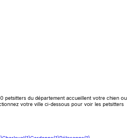
 petsitters du département accueillent votre chien ou
tionnez votre ville ci-dessous pour voir les petsitters
2
)
Charleval
(
1
)
Gardanne
(
1
)
Pélissanne
(
1
)