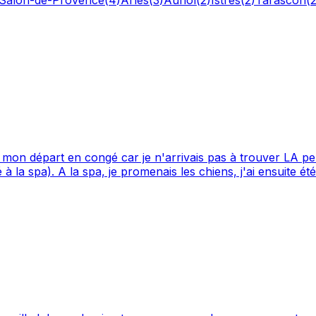
 mon départ en congé car je n'arrivais pas à trouver LA per
 mais j'ai arrêté car j'avais
ais snif pour donner les bébés). Laisser sa boule de poils en partant "rassuré", est
près midi pour les sorties journalières ainsi que les gardes à votre 