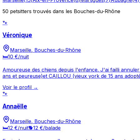
50
petsitters
trouvé
s
dans les Bouches-du-Rhône
🐾
Véronique
Marseille
,
Bouches-du-Rhône
🛏️
10 €
/nuit
Amoureuse des chiens depuis l'enfance. J'ai failli annuler
ans et peureuse)et CAILLOU (vieux york de 15 ans adopté à la spa). A la spa, je promenais les chiens, j'ai ensuite été famille d'accueil pour ouaouas,
trop de peine. J'ai eu aussi une caniche qui a eu 6 bébés (expérience magnifique..m
Voir le profil →
primordial pour une personne aimant son animal. Je suis dispo les a
🐾
environs : 10€/h.
Annaëlle
Marseille
,
Bouches-du-Rhône
🛏️
12 €
/nuit
🐕
12 €
/balade