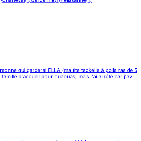
sonne qui garderai ELLA (ma tite teckelle à poils ras de 5
domicile. Marseille 12eme et ses