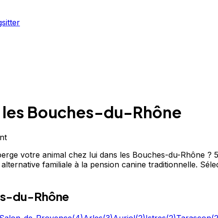
sitter
 les Bouches-du-Rhône
nt
berge votre animal chez lui dans les Bouches-du-Rhône ? 50
ternative familiale à la pension canine traditionnelle. Sélec
es-du-Rhône
Salon-de-Provence
(
4
)
Arles
(
3
)
Auriol
(
2
)
Istres
(
2
)
Tarascon
(