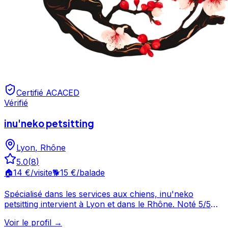
Certifié ACACED
Vérifié
inu'neko petsitting
Lyon
,
Rhône
5.0
(
8
)
🏠
14 €
/visite
🐕
15 €
/balade
Spécialisé dans les services aux chiens, inu'neko
petsitting intervient à Lyon et dans le Rhône. Noté 5/5
par ses clients, ce professionnel propose un service
Voir le profil →
attentionné pour votre compagnon. Prenez contact