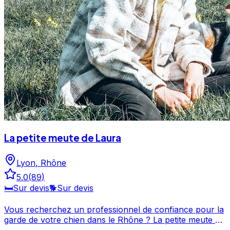
impliquée et surtout attentive à tous ces besoins.
La petite meute de Laura
Lyon
,
Rhône
5.0
(
89
)
🛏️
Sur devis
🐕
Sur devis
Vous recherchez un professionnel de confiance pour la
garde de votre chien dans le Rhône ? La petite meute de