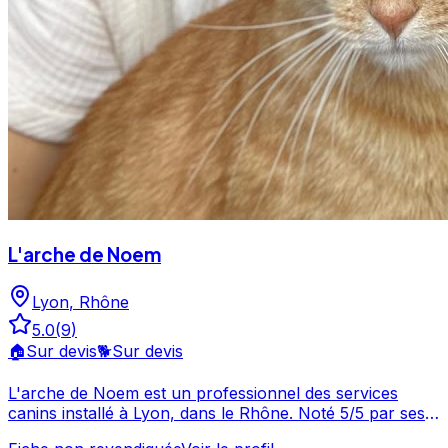
L'arche de Noem
Lyon
,
Rhône
5.0
(
9
)
🏠
Sur devis
🐕
Sur devis
L'arche de Noem est un professionnel des services
canins installé à Lyon, dans le Rhône. Noté 5/5 par ses
clients, ce professionnel propose un service attentionné