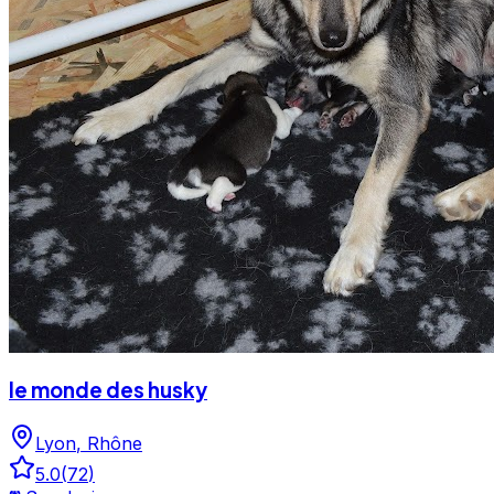
le monde des husky
Lyon
,
Rhône
5.0
(
72
)