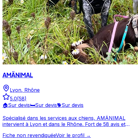
AMÄNIMAL
Lyon
,
Rhône
5.0
(
58
)
🏠
Sur devis
🛏️
Sur devis
🐕
Sur devis
Spécialisé dans les services aux chiens, AMÄNIMAL
intervient à Lyon et dans le Rhône. Fort de 58 avis et
d'une note de 5/5, AMÄNIMAL est un choix de
Fiche non revendiquée
Voir le profil →
confiance pour la garde de votre chien. Découvrez ses