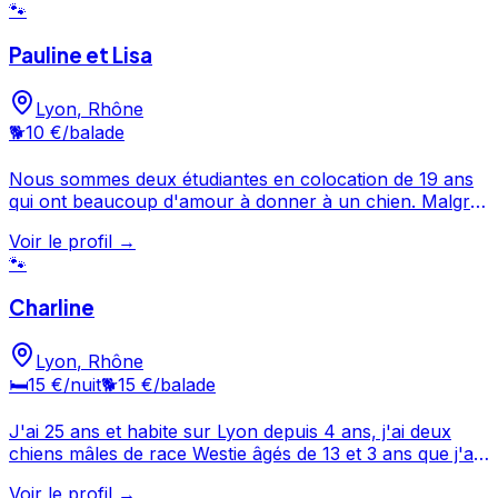
🐾
pour discuter de vos besoins et organiser la garde de
votre chien. inu'neko petsitting est un professionnel du
Pauline et Lisa
service canin situé à Lyon. Noté 5/5 ⭐⭐⭐⭐⭐ sur Google
Maps avec 8 avis.
Lyon
,
Rhône
🐕
10 €
/balade
Nous sommes deux étudiantes en colocation de 19 ans
qui ont beaucoup d'amour à donner à un chien. Malgré
nos études, nous serions ravies de consacrer du temps
Voir le profil →
à un troisième colocataire à quatre pattes notamment
🐾
lors de nos sorties sportives (course à pied, rollers et
balade). N'hésitez pas à nous joindre, on ne mort pas :)
Charline
Lyon
,
Rhône
🛏️
15 €
/nuit
🐕
15 €
/balade
J'ai 25 ans et habite sur Lyon depuis 4 ans, j'ai deux
chiens mâles de race Westie âgés de 13 et 3 ans que j'ai
confié à mes parents quand j'ai déménagé sur Lyon car
Voir le profil →