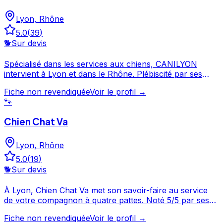
Lyon
,
Rhône
5.0
(
39
)
🐕
Sur devis
Spécialisé dans les services aux chiens, CANILYON
intervient à Lyon et dans le Rhône. Plébiscité par ses
clients avec une note de 5/5 sur 39 avis, CANILYON fait
Fiche non revendiquée
Voir le profil →
partie des professionnels canins les mieux notés de
🐾
Lyon. Prenez contact pour discuter de vos besoins et
organiser la garde de votre chien. CANILYON est un
Chien Chat Va
professionnel du service canin situé à Lyon. Noté 5/5
⭐⭐⭐⭐⭐ sur Google Maps avec 39 avis.
Lyon
,
Rhône
5.0
(
19
)
🐕
Sur devis
À Lyon, Chien Chat Va met son savoir-faire au service
de votre compagnon à quatre pattes. Noté 5/5 par ses
clients, ce professionnel propose un service attentionné
Fiche non revendiquée
Voir le profil →
pour votre compagnon. Consultez son profil pour