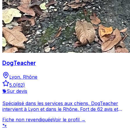
DogTeacher
Lyon
,
Rhône
5.0
(
62
)
🐕
Sur devis
Spécialisé dans les services aux chiens, DogTeacher
intervient à Lyon et dans le Rhône. Fort de 62 avis et
d'une note de 5/5, DogTeacher est un choix de
Fiche non revendiquée
Voir le profil →
confiance pour la garde de votre chien. Prenez contact
🐾
pour discuter de vos besoins et organiser la garde de