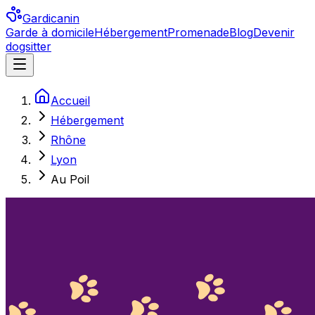
Gardicanin
Garde à domicile
Hébergement
Promenade
Blog
Devenir
dogsitter
Accueil
Hébergement
Rhône
Lyon
Au Poil