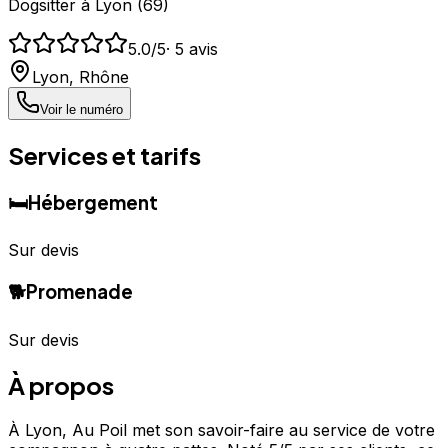
Dogsitter
à
Lyon
(
69
)
5.0
/5
·
5
avis
Lyon
,
Rhône
Voir le numéro
Services et tarifs
🛏️
Hébergement
Sur devis
🐕
Promenade
Sur devis
À propos
À Lyon, Au Poil met son savoir-faire au service de votre