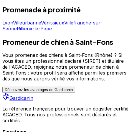
penser au moindre détail. Plus tard, je vais partir au
refuge de chiens abandonnés et je veux adopter 1 chien
Promenade
à proximité
parce qu'au moins avec moi, ils vont avoir une meilleure
une vie :)
Lyon
Villeurbanne
Vénissieux
Villefranche-sur-
Saône
Rillieux-la-Pape
Promeneur de chien à Saint-Fons
Vous promenez des chiens à Saint-Fons (Rhône) ?
Si
vous êtes un professionnel déclaré (SIRET) et titulaire
de l'ACACED,
rejoignez notre promeneur de chien à
Saint-Fons : votre profil sera affiché parmi les premiers
dès que nous aurons vérifié vos informations.
Découvrez les avantages de Gardicanin
Gardicanin
La référence française pour trouver un dogsitter certifié
ACACED. Tous nos professionnels sont déclarés et
certifiés.