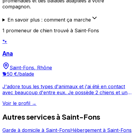
promenades et des balades adaptées à votre
compagnon.
En savoir plus : comment ça marche
1
promeneur de chien
trouvé
à Saint-Fons
🐾
Ana
Saint-Fons
,
Rhône
🐕
50 €
/balade
J'adore tous les types d'animaux et j'ai été en contact
avec beaucoup d'entre eux. Je possède 2 chiens et un
chat, un perroquet et hamster, je me suis occupé bien
Voir le profil →
d'eux depuis toute petite. J'adore les animaux, j'ai pas
de préférence. Actuellement, j'habite sur Lyon dans la
Autres services à
Saint-Fons
campagne. Je possède pas animaux à la maison mais
plus tard pourquoi pas adopter et ne pas acheter. Je
déteste les gens qui abandonnent les animaux sans
Garde à domicile
à
Saint-Fons
Hébergement
à
Saint-Fons