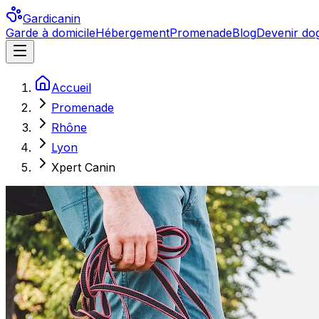
Gardicanin
Garde à domicile
Hébergement
Promenade
Blog
Devenir dog
Accueil
Promenade
Rhône
Lyon
Xpert Canin