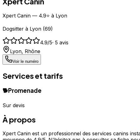
Xpert Canin
Xpert Canin — 4.9⭐ à Lyon
Dogsitter
à
Lyon
(
69
)
4.9
/5
·
5
avis
Lyon
,
Rhône
Voir le numéro
Services et tarifs
🐕
Promenade
Sur devis
À propos
Xpert Canin est un professionnel des services canins insta
moyenne de 4.9/5. N'hésitez pas à consulter sa fiche pour