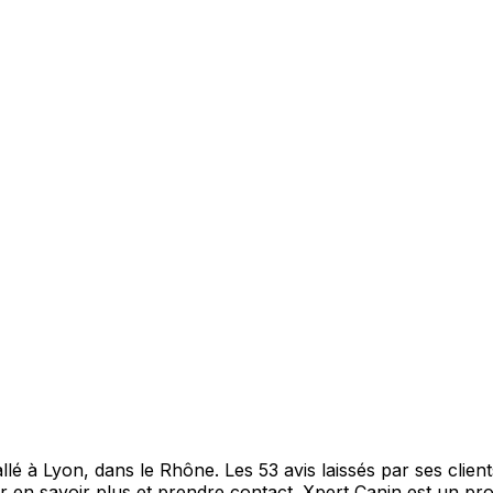
llé à Lyon, dans le Rhône. Les 53 avis laissés par ses clie
 en savoir plus et prendre contact. Xpert Canin est un pro