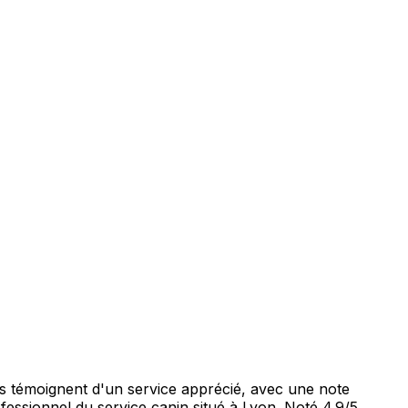
nts témoignent d'un service apprécié, avec une note
fessionnel du service canin situé à Lyon. Noté 4.9/5