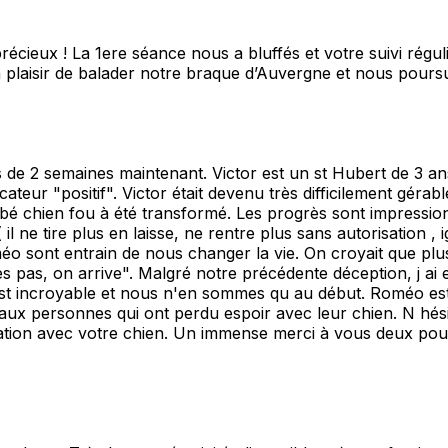
ieux ! La 1ere séance nous a bluffés et votre suivi régul
un plaisir de balader notre braque d’Auvergne et nous pour
 de 2 semaines maintenant. Victor est un st Hubert de 3 ans
teur "positif". Victor était devenu très difficilement gérabl
é chien fou à été transformé. Les progrès sont impressio
l ne tire plus en laisse, ne rentre plus sans autorisation , i
éo sont entrain de nous changer la vie. On croyait que plus 
es pas, on arrive". Malgré notre précédente déception, j a
st incroyable et nous n'en sommes qu au début. Roméo est 
 aux personnes qui ont perdu espoir avec leur chien. N hés
relation avec votre chien. Un immense merci à vous deux pou