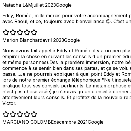
Natacha L&M
juillet 2023
Google
Eddy, Roméo, mille mercis pour votre accompagnement préc
avec Raoul, et ce, toujours avec bienveillance 😉. C’est 
Marion Blanchard
avril 2023
Google
Nous avons fait appel à Eddy et Roméo, il y a un peu plus
empirer la chose en suivant les conseils d un premier éduca
et même personnes).Dès la première immersion, notre béb
commence à se sentir bien dans ses pattes, et ça se voit. ( i
passe....Je ne pourrais expliquer à quel point Eddy et Rom
lors de notre premier échange téléphonique "Ne t inquiet
pratique tous ses conseils pertinents. La métamorphose e
n'est pas chose aisée) je n'aurais qu un conseil à donner
attentivement leurs conseils. Et profitez de la nouvelle 
Victor.
MARCIANO COLOMBE
décembre 2021
Google