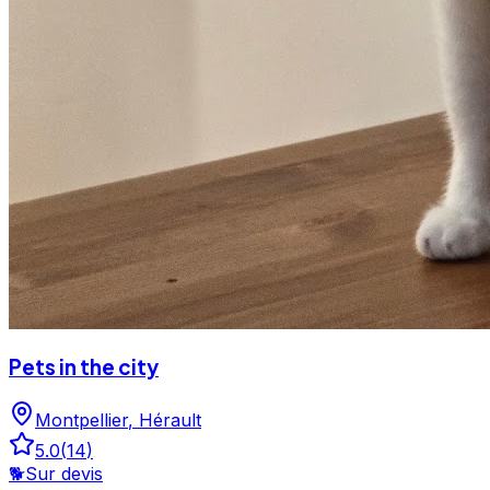
Pets in the city
Montpellier
,
Hérault
5.0
(
14
)
🐕
Sur devis