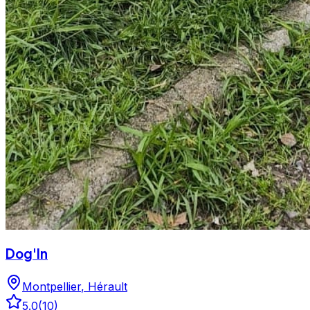
Dog'In
Montpellier
,
Hérault
5.0
(
10
)