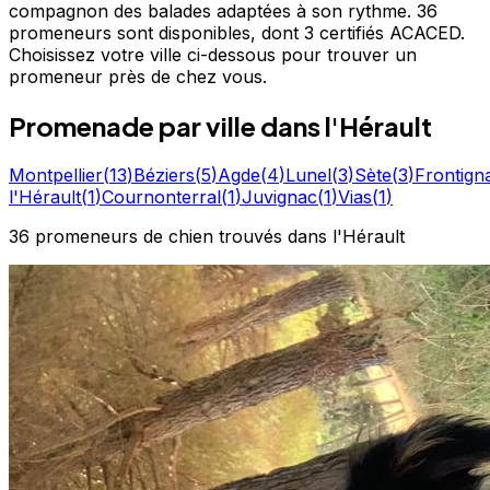
compagnon des balades adaptées à son rythme. 36
promeneurs sont disponibles, dont 3 certifiés ACACED.
Choisissez votre ville ci-dessous pour trouver un
promeneur près de chez vous.
Promenade
par ville
dans l'Hérault
Montpellier
(
13
)
Béziers
(
5
)
Agde
(
4
)
Lunel
(
3
)
Sète
(
3
)
Frontign
l'Hérault
(
1
)
Cournonterral
(
1
)
Juvignac
(
1
)
Vias
(
1
)
36
promeneurs de chien
trouvé
s
dans l'Hérault