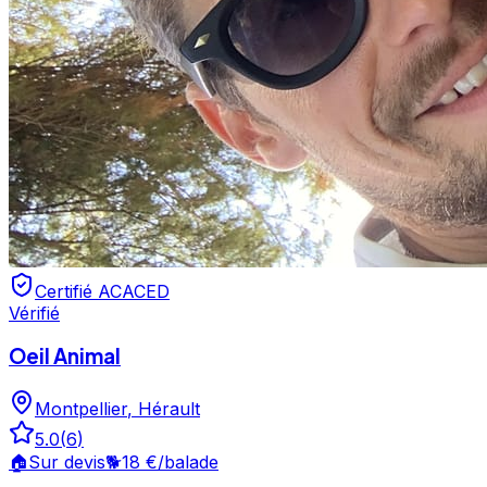
Certifié ACACED
Vérifié
Oeil Animal
Montpellier
,
Hérault
5.0
(
6
)
🏠
Sur devis
🐕
18 €
/balade