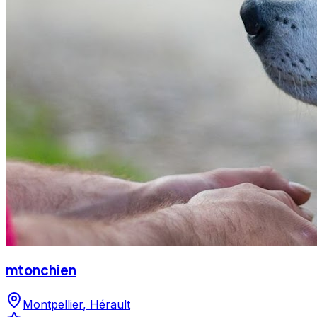
mtonchien
Montpellier
,
Hérault