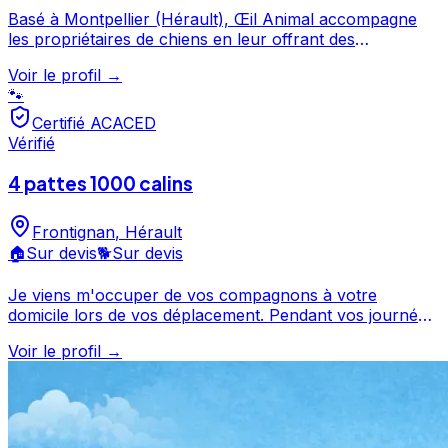
Basé à Montpellier (Hérault), Œil Animal accompagne
les propriétaires de chiens en leur offrant des
prestations de garde et de services canins. Noté 5/5 par
Voir le profil →
ses clients, ce professionnel propose un service
🐾
attentionné pour votre compagnon avec respect et
amour. Découvrez ses prestations et contactez-le
Certifié ACACED
directement depuis sa fiche. Oeil Animal est un
Vérifié
professionnel du service canin situé à Montpellier. Noté
5/5 ⭐⭐⭐⭐⭐ sur Google Maps avec 8 avis.
4 pattes 1000 calins
Frontignan
,
Hérault
🏠
Sur devis
🐕
Sur devis
Je viens m'occuper de vos compagnons à votre
domicile lors de vos déplacement. Pendant vos journées
de travail je vais promener vos chiens entre guarrigues
Voir le profil →
et mer. Les balades peuvent être individuelles ou
collectives.