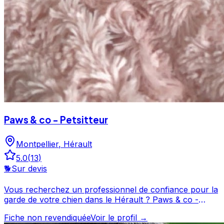
Paws & co - Petsitteur
Montpellier
,
Hérault
5.0
(
13
)
🐕
Sur devis
Vous recherchez un professionnel de confiance pour la
garde de votre chien dans le Hérault ? Paws & co -
Petsitteur propose ses services à Montpellier et ses
Fiche non revendiquée
Voir le profil →
environs. Noté 5/5 par ses clients, ce professionnel