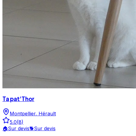
Ta pat'Thor
Montpellier
,
Hérault
5.0
(
8
)
🏠
Sur devis
🐕
Sur devis