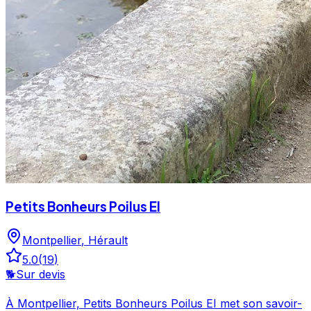
Petits Bonheurs Poilus EI
Montpellier
,
Hérault
5.0
(
19
)
🐕
Sur devis
À Montpellier, Petits Bonheurs Poilus EI met son savoir-