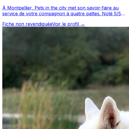
À Montpellier, Pets in the city met son savoir-faire au
service de votre compagnon à quatre pattes. Noté 5/5
par ses clients, ce professionnel propose un service
Fiche non revendiquée
Voir le profil →
attentionné pour votre compagnon. N'hésitez pas à
consulter sa fiche pour en savoir plus et prendre
contact. Pets in the city est un professionnel du service
canin situé à Montpellier. Noté 5/5 ⭐⭐⭐⭐⭐ sur Google
Maps avec 14 avis.