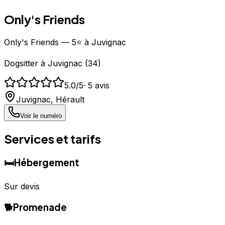
Only's Friends
Only's Friends — 5⭐ à Juvignac
Dogsitter
à
Juvignac
(
34
)
5.0
/5
·
5
avis
Juvignac
,
Hérault
Voir le numéro
Services et tarifs
🛏️
Hébergement
Sur devis
🐕
Promenade