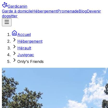
Gardicanin
Garde à domicile
Hébergement
Promenade
Blog
Devenir
dogsitter
Accueil
Hébergement
Hérault
Juvignac
Only's Friends