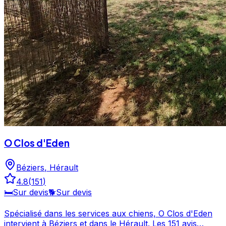
O Clos d'Eden
Béziers
,
Hérault
4.8
(
151
)
🛏️
Sur devis
🐕
Sur devis
Spécialisé dans les services aux chiens, O Clos d'Eden
intervient à Béziers et dans le Hérault. Les 151 avis