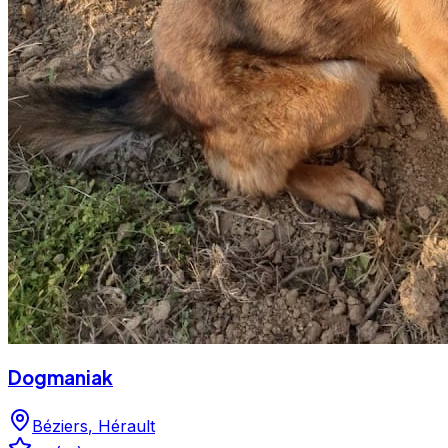
Dogmaniak
Béziers
,
Hérault