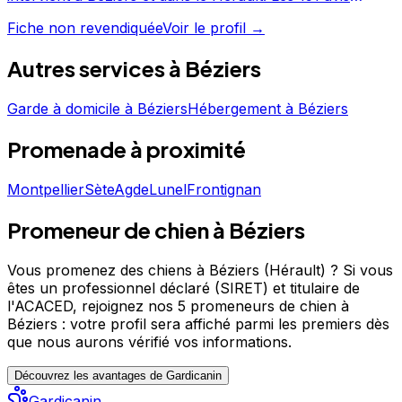
laissés par ses clients témoignent d'un service apprécié,
Fiche non revendiquée
Voir le profil →
avec une note moyenne de 4.8/5. Découvrez ses
prestations et contactez-le directement depuis sa fiche.
Autres services à
Béziers
O Clos d'Eden est un professionnel du service canin
situé à Béziers. Noté 4.8/5 ⭐⭐⭐⭐⭐ sur Google Maps
Garde à domicile
à
Béziers
Hébergement
à
Béziers
avec 151 avis.
Promenade
à proximité
Montpellier
Sète
Agde
Lunel
Frontignan
Promeneur de chien à Béziers
Vous promenez des chiens à Béziers (Hérault) ?
Si vous
êtes un professionnel déclaré (SIRET) et titulaire de
l'ACACED,
rejoignez nos 5 promeneurs de chien à
Béziers : votre profil sera affiché parmi les premiers
dès
que nous aurons vérifié vos informations.
Découvrez les avantages de Gardicanin
Gardicanin