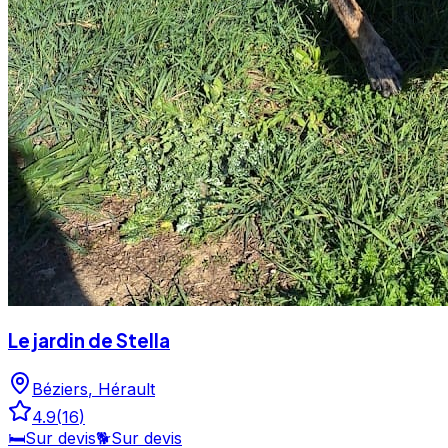
Le jardin de Stella
Béziers
,
Hérault
4.9
(
16
)
🛏️
Sur devis
🐕
Sur devis