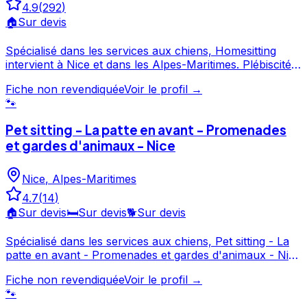
4.9
(
292
)
🏠
Sur devis
Spécialisé dans les services aux chiens, Homesitting
intervient à Nice et dans les Alpes-Maritimes. Plébiscité
par ses clients avec une note de 4.9/5 sur 292 avis,
Fiche non revendiquée
Voir le profil →
Homesitting fait partie des professionnels canins les
🐾
mieux notés de Nice. Prenez contact pour discuter de
vos besoins et organiser la garde de votre chien.
Pet sitting - La patte en avant - Promenades
Homesitting est un professionnel du service canin situé
et gardes d'animaux - Nice
à Nice. Noté 4.9/5 ⭐⭐⭐⭐⭐ sur Google Maps avec 292
avis.
Nice
,
Alpes-Maritimes
4.7
(
14
)
🏠
Sur devis
🛏️
Sur devis
🐕
Sur devis
Spécialisé dans les services aux chiens, Pet sitting - La
patte en avant - Promenades et gardes d'animaux - Nice
intervient à Nice et dans les Alpes-Maritimes. Noté 4.7/5
Fiche non revendiquée
Voir le profil →
par ses clients, ce professionnel propose un service
🐾
attentionné pour votre compagnon. Découvrez ses