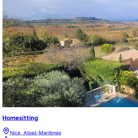
dizaines d'avis clients, ce professionnel a su gagner la
confiance des propriétaires de chiens de la région.
N'hésitez pas à consulter sa fiche pour en savoir plus et
prendre contact. Happy little paws petsitting est un
professionnel du service canin situé à Nice. Noté 4.9/5
⭐⭐⭐⭐⭐ sur Google Maps avec 33 avis.
Homesitting
Nice
,
Alpes-Maritimes