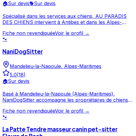
🏠
Sur devis
🐕
Sur devis
Spécialisé dans les services aux chiens, AU PARADIS
DES CHIENS intervient à Antibes et dans les Alpes-
Maritimes. Fort de 28 avis et d'une note de 5/5, AU
Fiche non revendiquée
Voir le profil →
PARADIS DES CHIENS est un choix de confiance pour
🐾
la garde de votre chien. Consultez son profil pour
découvrir ses services et le contacter directement. AU
NaniDogSitter
PARADIS DES CHIENS est un professionnel du service
canin situé à Antibes. Noté 5/5 ⭐⭐⭐⭐⭐ sur Google Maps
Mandelieu-la-Napoule
,
Alpes-Maritimes
avec 28 avis.
5.0
(
18
)
🏠
Sur devis
Basé à Mandelieu-la-Napoule (Alpes-Maritimes),
NaniDogSitter accompagne les propriétaires de chiens
en leur offrant des prestations de garde et de services
Fiche non revendiquée
Voir le profil →
canins. Avec une note de 5/5, NaniDogSitter offre un
🐾
service apprécié par les propriétaires de chiens.
Consultez son profil pour découvrir ses services et le
La Patte Tendre masseur canin pet-sitter
contacter directement. NaniDogSitter est un