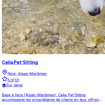
Celia Pet'Sitting
Nice
,
Alpes-Maritimes
5.0
(
12
)
🏠
Sur devis
Basé à Nice (Alpes-Maritimes), Celia Pet'Sitting
accompagne les propriétaires de chiens en leur offrant
des prestations de garde et de services canins. Avec une