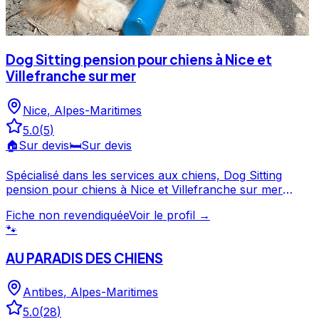
Dog Sitting pension pour chiens à Nice et
Villefranche sur mer
Nice
,
Alpes-Maritimes
5.0
(
5
)
🏠
Sur devis
🛏️
Sur devis
Spécialisé dans les services aux chiens, Dog Sitting
pension pour chiens à Nice et Villefranche sur mer
intervient à Nice et dans les Alpes-Maritimes. Noté 5/5
Fiche non revendiquée
Voir le profil →
par ses clients, ce professionnel propose un service
🐾
attentionné pour votre compagnon. Découvrez ses
prestations et contactez-le directement depuis sa fiche.
AU PARADIS DES CHIENS
Dog Sitting pension pour chiens à Nice et Villefranche
sur mer est un professionnel du service canin situé à
Nice. Noté 5/5 ⭐⭐⭐⭐⭐ sur Google Maps avec 5 avis.
Antibes
,
Alpes-Maritimes
5.0
(
28
)