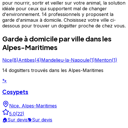
pour nourrir, sortir et veiller sur votre animal, la solution
idéale pour ceux qui supportent mal de changer
d'environnement. 14 professionnels y proposent la
garde d'animaux à domicile. Choisissez votre ville ci-
dessous pour trouver un dogsitter proche de chez vous.
Garde à domicile
par ville
dans les
Alpes-Maritimes
Nice
(
8
)
Antibes
(
4
)
Mandelieu-la-Napoule
(
1
)
Menton
(
1
)
14
dogsitters
trouvé
s
dans les Alpes-Maritimes
🐾
Cosypets
Nice
,
Alpes-Maritimes
5.0
(
22
)
🏠
Sur devis
🐕
Sur devis