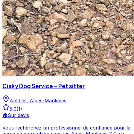
Ciaky Dog Service - Pet sitter
Antibes
,
Alpes-Maritimes
5.0
(
1
)
🏠
Sur devis
Vous recherchez un professionnel de confiance pour la
garde de votre chien dans les Alpes-Maritimes ? Ciaky