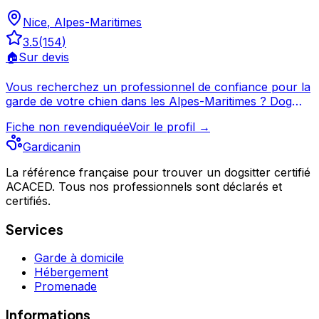
Nice
,
Alpes-Maritimes
3.5
(
154
)
🏠
Sur devis
Vous recherchez un professionnel de confiance pour la
garde de votre chien dans les Alpes-Maritimes ? Dog
Sitting Nice propose ses services à Nice et ses environs.
Fiche non revendiquée
Voir le profil →
Fort de 154 avis et d'une note de 3.5/5, Dog Sitting Nice
est un choix de confiance pour la garde de votre chien.
Gardicanin
Découvrez ses prestations et contactez-le directement
depuis sa fiche. Dog Sitting Nice est un professionnel du
La référence française pour trouver un dogsitter certifié
ACACED. Tous nos professionnels sont déclarés et
service canin situé à Nice. Noté 3.5/5 ⭐⭐⭐⭐ sur Google
certifiés.
Maps avec 154 avis.
Services
Garde à domicile
Hébergement
Promenade
Informations