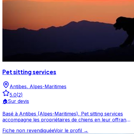
Pet sitting services
Antibes
,
Alpes-Maritimes
5.0
(
2
)
🏠
Sur devis
Basé à Antibes (Alpes-Maritimes), Pet sitting services
accompagne les propriétaires de chiens en leur offrant
des prestations de garde et de services canins. Noté 5/5
Fiche non revendiquée
Voir le profil →
par ses clients, ce professionnel propose un service