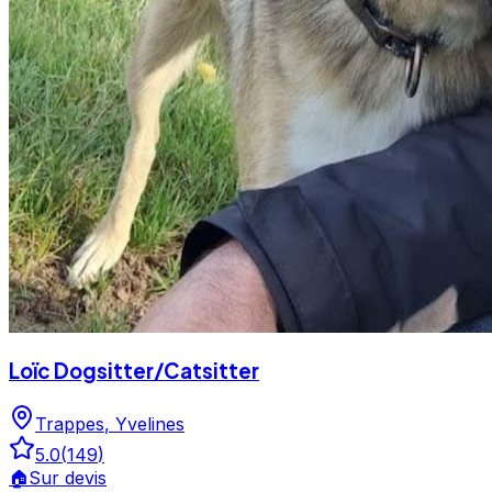
Loïc Dogsitter/Catsitter
Trappes
,
Yvelines
5.0
(
149
)
🏠
Sur devis