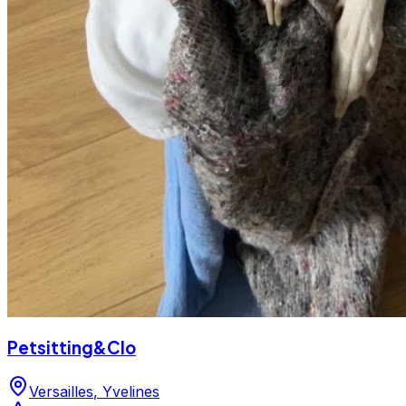
Petsitting&Clo
Versailles
,
Yvelines