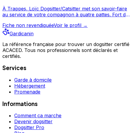
À Trappes, Loïc Dogsitter/Catsitter met son savoir-faire
au service de votre compagnon à quatre pattes. Fort de
149 avis et d'une note de 5/5, Loïc Dogsitter/Catsitter est
Fiche non revendiquée
Voir le profil →
un choix de confiance pour la garde de votre chien.
Découvrez ses prestations et contactez-le directement
Gardicanin
depuis sa fiche. Loïc Dogsitter/Catsitter est un
professionnel du service canin situé à Trappes. Noté 5/5
La référence française pour trouver un dogsitter certifié
ACACED. Tous nos professionnels sont déclarés et
⭐⭐⭐⭐⭐ sur Google Maps avec 149 avis.
certifiés.
Services
Garde à domicile
Hébergement
Promenade
Informations
Comment ça marche
Devenir dogsitter
Dogsitter Pro