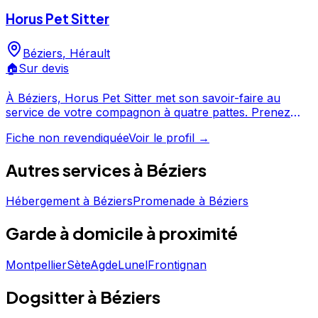
Horus Pet Sitter
Béziers
,
Hérault
🏠
Sur devis
À Béziers, Horus Pet Sitter met son savoir-faire au
service de votre compagnon à quatre pattes. Prenez
contact pour discuter de vos besoins et organiser la
Fiche non revendiquée
Voir le profil →
garde de votre chien. Horus Pet Sitter est un
professionnel du service canin situé à Béziers.
Autres services à
Béziers
Hébergement
à
Béziers
Promenade
à
Béziers
Garde à domicile
à proximité
Montpellier
Sète
Agde
Lunel
Frontignan
Dogsitter à Béziers