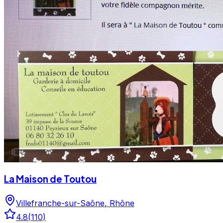
4.8/5 ⭐⭐⭐⭐⭐ sur Google Maps avec 101 avis.
La Maison de Toutou
Villefranche-sur-Saône
,
Rhône
4.8
(
110
)