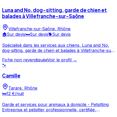
Luna and No, dog-sitting, garde de chien et
balades à Villefranche-sur-Saône
Villefranche-sur-Saône
,
Rhône
🏠
Sur devis
🛏️
Sur devis
🐕
Sur devis
Spécialisé dans les services aux chiens, Luna and No,
dog-sitting, garde de chien et balades à Villefranche-sur-
Saône intervient à Villefranche-sur-Saône et dans le
Fiche non revendiquée
Voir le profil →
Rhône. Découvrez ses prestations et contactez-le
🐾
directement depuis sa fiche. Luna and No, dog-sitting,
garde de chien et balades à Villefranche-sur-Saône est
Camille
un professionnel du service canin situé à Villefranche-
sur-Saône.
Tarare
,
Rhône
🛏️
12 €
/nuit
Garde et services pour animaux à domicile - Petsitting
Entreprise et petsitter professionnelle, certifiée,
diplômée. Responsabilité Civile professionnelle.