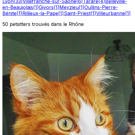
Lyon
(
33
)
Villefranche-sur-Saône
(
6
)
Tarare
(
4
)
Belleville-
en-Beaujolais
(
1
)
Givors
(
1
)
Meyzieu
(
1
)
Oullins-Pierre-
Bénite
(
1
)
Rillieux-la-Pape
(
1
)
Saint-Priest
(
1
)
Villeurbanne
(
1
)
50
petsitters
trouvé
s
dans le Rhône