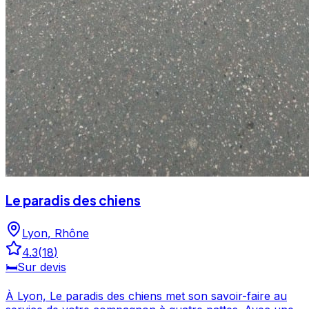
Le paradis des chiens
Lyon
,
Rhône
4.3
(
18
)
🛏️
Sur devis
À Lyon, Le paradis des chiens met son savoir-faire au