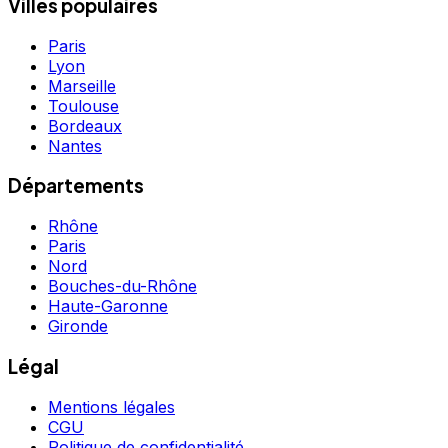
Villes populaires
vous ! Vous souhaitez qu'il sorte plus la journée, je suis
là !
Paris
Lyon
Marseille
Toulouse
Bordeaux
Nantes
Départements
Rhône
Paris
Nord
Bouches-du-Rhône
Haute-Garonne
Gironde
Légal
Mentions légales
CGU
Politique de confidentialité