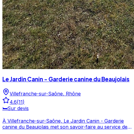
Le Jardin Canin - Garderie canine du Beaujolais
Villefranche-sur-Saône
,
Rhône
4.6
(
11
)
🛏️
Sur devis
À Villefranche-sur-Saône, Le Jardin Canin - Garderie
canine du Beaujolais met son savoir-faire au service de
votre compagnon à quatre pattes. Noté 4.6/5 par ses