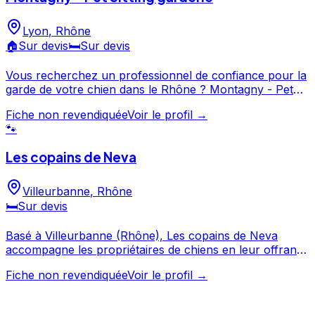
depuis sa fiche. "Chez charly", pension canine 69 garde
chiens et chats est un professionnel du service canin
Lyon
,
Rhône
situé à Givors. Noté 4.3/5 ⭐⭐⭐⭐ sur Google Maps avec
🏠
Sur devis
🛏️
Sur devis
38 avis.
Vous recherchez un professionnel de confiance pour la
garde de votre chien dans le Rhône ? Montagny - Pet
Sitting garderie propose ses services à Lyon et ses
Fiche non revendiquée
Voir le profil →
environs. N'hésitez pas à consulter sa fiche pour en
🐾
savoir plus et prendre contact. Montagny - Pet Sitting
garderie est un professionnel du service canin situé à
Les copains de Neva
Lyon.
Villeurbanne
,
Rhône
🛏️
Sur devis
Basé à Villeurbanne (Rhône), Les copains de Neva
accompagne les propriétaires de chiens en leur offrant
des prestations de garde et de services canins.
Fiche non revendiquée
Voir le profil →
Découvrez ses prestations et contactez-le directement
depuis sa fiche. Les copains de Neva est un
professionnel du service canin situé à Villeurbanne.