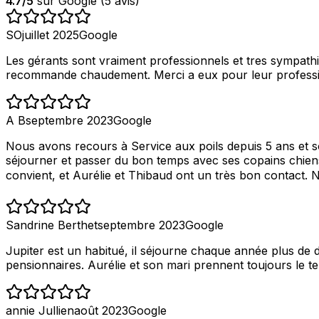
4.7
/5
sur Google (
5
avis)
SO
juillet 2025
Google
Les gérants sont vraiment professionnels et tres sympathi
recommande chaudement. Merci a eux pour leur profession
A B
septembre 2023
Google
Nous avons recours à Service aux poils depuis 5 ans et 
séjourner et passer du bon temps avec ses copains chiens.
convient, et Aurélie et Thibaud ont un très bon contact
Sandrine Berthet
septembre 2023
Google
Jupiter est un habitué, il séjourne chaque année plus de 
pensionnaires. Aurélie et son mari prennent toujours le tem
annie Jullien
août 2023
Google