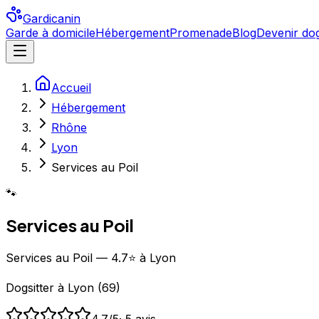
Gardicanin
Garde à domicile
Hébergement
Promenade
Blog
Devenir dog
Accueil
Hébergement
Rhône
Lyon
Services au Poil
🐾
Services au Poil
Services au Poil — 4.7⭐ à Lyon
Dogsitter
à
Lyon
(
69
)
4.7
/5
·
5
avis