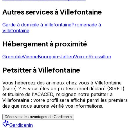
canins les mieux notés de Villefontaine. Découvrez ses
Autres services à
Villefontaine
prestations et contactez-le directement depuis sa fiche.
Coeur Sur Pattes est un professionnel du service canin
situé à Villefontaine. Noté 4.9/5 ⭐⭐⭐⭐⭐ sur Google
Garde à domicile
à
Villefontaine
Promenade
à
Villefontaine
Maps avec 42 avis.
Hébergement
à proximité
Grenoble
Vienne
Bourgoin-Jallieu
Voiron
Roussillon
Petsitter à Villefontaine
Vous hébergez des animaux chez vous à Villefontaine
(Isère) ?
Si vous êtes un professionnel déclaré (SIRET)
et titulaire de l'ACACED,
rejoignez notre petsitter à
Villefontaine : votre profil sera affiché parmi les premiers
dès que nous aurons vérifié vos informations.
Découvrez les avantages de Gardicanin
Gardicanin