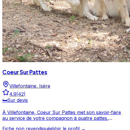
Coeur Sur Pattes
Villefontaine
,
Isère
4.9
(
42
)
🛏️
Sur devis
À Villefontaine, Coeur Sur Pattes met son savoir-faire
au service de votre compagnon à quatre pattes.
Plébiscité par ses clients avec une note de 4.9/5 sur 42
Fiche non revendiquée
Voir le profil →
avis, Coeur Sur Pattes fait partie des professionnels