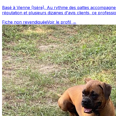
Basé à Vienne (Isère), Au rythme des pattes accompagne les propri
réputation et plusieurs dizaines d'avis clients, ce professionnel a su gagner 
directement depuis sa fiche. Au ryt
Fiche non revendiquée
Voir le profil →