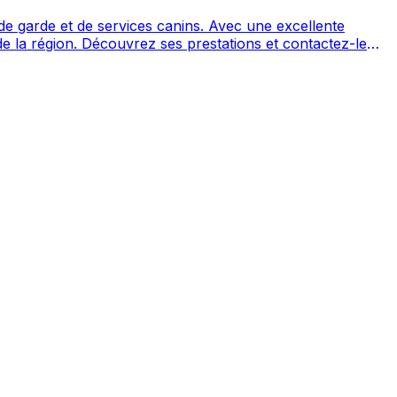
ervices canins. Avec une excellente
s et contactez-le
té 5/5 ⭐⭐⭐⭐⭐ sur Google Maps avec 28 avis.