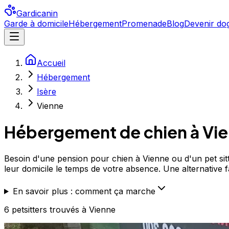
Gardicanin
Garde à domicile
Hébergement
Promenade
Blog
Devenir dog
Accueil
Hébergement
Isère
Vienne
Hébergement de chien à
Vi
Besoin d'une pension pour chien à Vienne ou d'un pet sitt
leur domicile le temps de votre absence. Une alternative fa
En savoir plus : comment ça marche
6
petsitters
trouvé
s
à Vienne