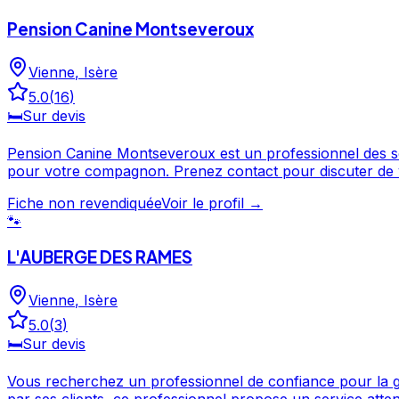
Pension Canine Montseveroux
Vienne
,
Isère
5.0
(
16
)
🛏️
Sur devis
Pension Canine Montseveroux est un professionnel des services canins installé à Vienne, en Isère. N
pour votre compagnon. Prenez contact pour discuter de vos besoins et organiser la garde de votre chien. Pension Canine Montseveroux est un professionnel du service
canin situé à Vienne. Noté 5/5 ⭐⭐⭐⭐⭐ sur Google Maps av
Fiche non revendiquée
Voir le profil →
🐾
L'AUBERGE DES RAMES
Vienne
,
Isère
5.0
(
3
)
🛏️
Sur devis
Vous recherchez un professionnel de confiance pour la gar
par ses clients, ce professionnel propose un service attentionné pour votre compagnon. Consultez son prof