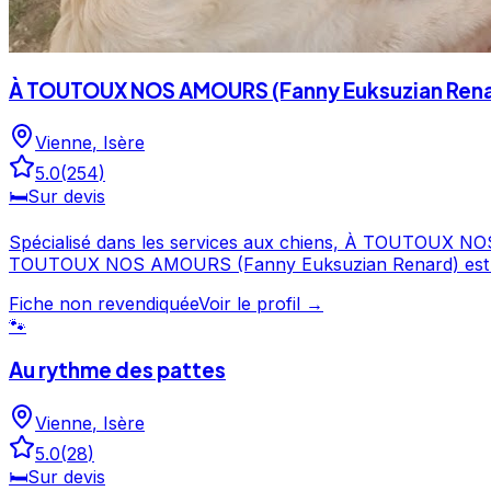
À TOUTOUX NOS AMOURS (Fanny Euksuzian Rena
Vienne
,
Isère
5.0
(
254
)
🛏️
Sur devis
Spécialisé dans les services aux chiens, À TOUTOUX NOS AMOURS (Fanny Euk
TOUTOUX NOS AMOURS (Fanny Euksuzian Renard) est un choix de confiance pour la ga
contacter directement. À TOUTOUX NOS AMOURS (Fanny Euksuzian Renard) est un professionnel du service canin situé à Vienne. Noté 5/5 ⭐⭐⭐⭐⭐ sur Google Maps avec
Fiche non revendiquée
Voir le profil →
254 avis.
🐾
Au rythme des pattes
Vienne
,
Isère
5.0
(
28
)
🛏️
Sur devis