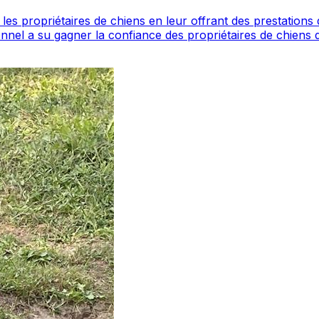
étaires de chiens en leur offrant des prestations de garde et de s
la confiance des propriétaires de chiens de la région. Découvrez ses prestation
hme des pattes est un professionnel du service canin situé à Vienne. No