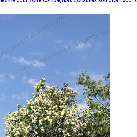
anin situé à Vienne. Noté 5/5 ⭐⭐⭐⭐⭐ sur Google Maps ave