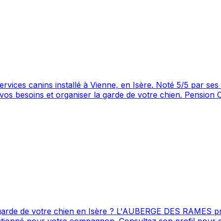
oté 5/5 par ses clients, ce professionnel propose un service attentionné
ec 16 avis.
de de votre chien en Isère ? L'AUBERGE DES RAMES propose s
il pour découvrir ses services et le contacter directement.