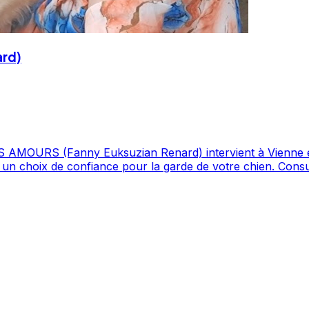
rd)
suzian Renard) intervient à Vienne et en Isère. Fort de 254 avis et d'une
rde de votre chien. Consultez son profil pour découvrir ses services et le