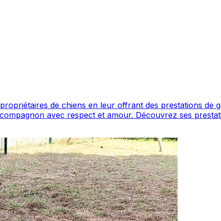
 de chiens en leur offrant des prestations de garde et de services can
es prestations et contactez-le directement depuis sa fiche. Oeil
tpellier. Noté 5/5 ⭐⭐⭐⭐⭐ sur Google Maps avec 8 avis.