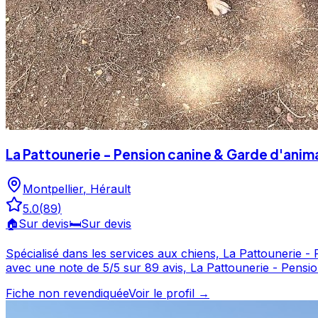
La Pattounerie - Pension canine & Garde d'anim
Montpellier
,
Hérault
5.0
(
89
)
🏠
Sur devis
🛏️
Sur devis
Spécialisé dans les services aux chiens, La Pattounerie - Pension ca
avec une note de 5/5 sur 89 avis, La Pattounerie - Pension c
pas à consulter sa fiche pour en savoir plus et prendre contact. La Pattounerie - Pension canine & Garde d'animaux à domicile est un professionnel du se
Fiche non revendiquée
Voir le profil →
Montpellier. Noté 5/5 ⭐⭐⭐⭐⭐ sur Google Maps avec 89 av