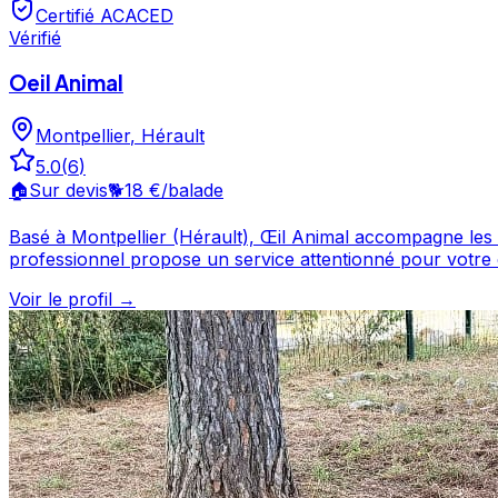
Certifié ACACED
Vérifié
Oeil Animal
Montpellier
,
Hérault
5.0
(
6
)
🏠
Sur devis
🐕
18 €
/balade
Basé à Montpellier (Hérault), Œil Animal accompagne les propriétaires
professionnel propose un service attentionné pour votre compagnon avec respect et amour. Découvrez s
Animal est un professionnel du service canin situé à Mon
Voir le profil →