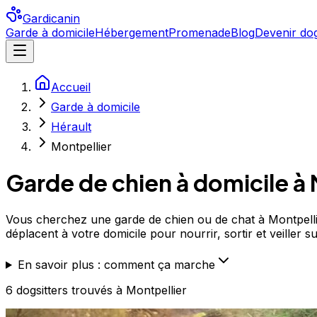
Gardicanin
Garde à domicile
Hébergement
Promenade
Blog
Devenir dog
Accueil
Garde à domicile
Hérault
Montpellier
Garde de chien à domicile à
Vous cherchez une garde de chien ou de chat à Montpellier
déplacent à votre domicile pour nourrir, sortir et veiller
En savoir plus : comment ça marche
6
dogsitters
trouvé
s
à Montpellier