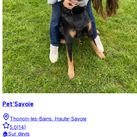
Pet'Savoie
Thonon-les-Bains
,
Haute-Savoie
5.0
(
14
)
🏠
Sur devis