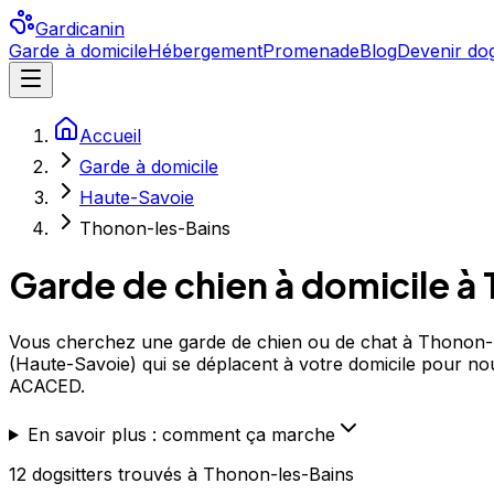
Gardicanin
Garde à domicile
Hébergement
Promenade
Blog
Devenir dog
Accueil
Garde à domicile
Haute-Savoie
Thonon-les-Bains
Garde de chien à domicile à
Vous cherchez une garde de chien ou de chat à Thonon-le
(Haute-Savoie) qui se déplacent à votre domicile pour nourr
ACACED.
En savoir plus : comment ça marche
12
dogsitters
trouvé
s
à Thonon-les-Bains