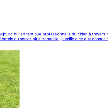
aujourd'hui en tant que professionnelle du chien à travers m
énergie au senior plus tranquille, je veille à ce que chaque s
etits animaux, avec la même attention portée à leur confort et à leur
ce à la confiance entre les propriétaires, leurs animaux 