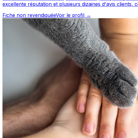
excellente réputation et plusieurs dizaines d'avis clients, ce profess
découvrir ses services et le contacter directement. Dogsitting Léman est un professionnel du service canin situé à Thonon-les-Bains. Noté 5/5 ⭐⭐⭐⭐⭐ sur Google Maps avec
Fiche non revendiquée
Voir le profil →
31 avis.