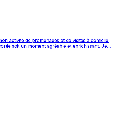
on activité de promenades et de visites à domicile.
ortie soit un moment agréable et enrichissant. Je
s habitudes. Sérieuse, à l'écoute et
et moi-même.