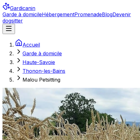
Gardicanin
Garde à domicile
Hébergement
Promenade
Blog
Devenir
dogsitter
Accueil
Garde à domicile
Haute-Savoie
Thonon-les-Bains
Malou Petsitting