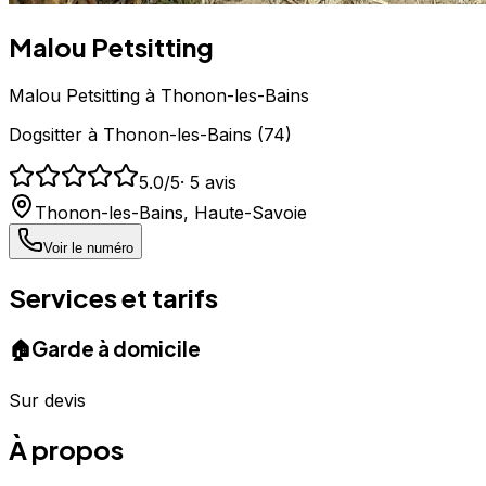
Malou Petsitting
Malou Petsitting à Thonon-les-Bains
Dogsitter
à
Thonon-les-Bains
(
74
)
5.0
/5
·
5
avis
Thonon-les-Bains
,
Haute-Savoie
Voir le numéro
Services et tarifs
🏠
Garde à domicile
Sur devis
À propos