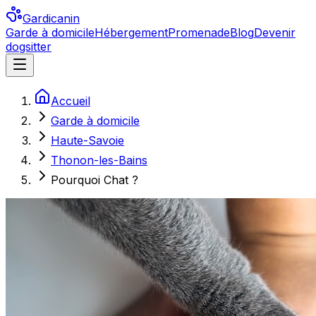
Gardicanin
Garde à domicile
Hébergement
Promenade
Blog
Devenir
dogsitter
Accueil
Garde à domicile
Haute-Savoie
Thonon-les-Bains
Pourquoi Chat ?