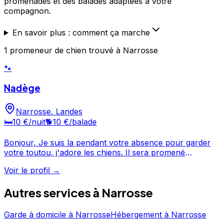
promenades et des balades adaptées à votre
compagnon.
En savoir plus : comment ça marche
1
promeneur de chien
trouvé
à Narrosse
🐾
Nadège
Narrosse
,
Landes
🛏️
10 €
/nuit
🐕
10 €
/balade
Bonjour, Je suis la pendant votre absence pour garder
votre toutou, j'adore les chiens. Il sera promené
minimun 1 fois par jour, il dort dedans et de plus j'ai un
Voir le profil →
grand jardin pour l'accueillir. Petit sms pour vous
donner de ses nouvelles, vous pouvez partir tranquille,
Autres services à
Narrosse
vous retrouverez votre toutou pas du tout triste à votre
retour.
Garde à domicile
à
Narrosse
Hébergement
à
Narrosse