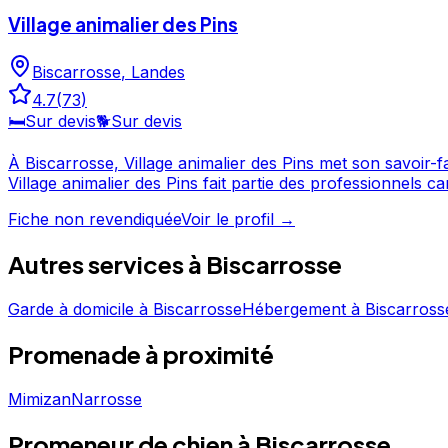
Village animalier des Pins
Biscarrosse
,
Landes
4.7
(
73
)
🛏️
Sur devis
🐕
Sur devis
À Biscarrosse, Village animalier des Pins met son savoir-faire au service de votre compagn
Village animalier des Pins fait partie des professionnels canins les mieux notés de Biscarrosse. N'hésit
Village animalier des Pins est un professionnel du servic
Fiche non revendiquée
Voir le profil →
Autres services à
Biscarrosse
Garde à domicile
à
Biscarrosse
Hébergement
à
Biscarross
Promenade
à proximité
Mimizan
Narrosse
Promeneur de chien à Biscarrosse