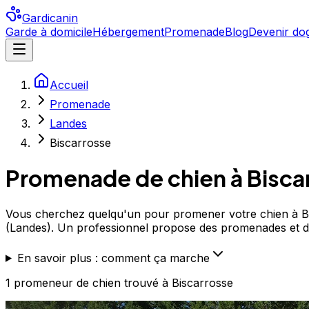
Gardicanin
Garde à domicile
Hébergement
Promenade
Blog
Devenir dog
Accueil
Promenade
Landes
Biscarrosse
Promenade de chien à
Bisca
Vous cherchez quelqu'un pour promener votre chien à Bis
(Landes). Un professionnel propose des promenades et 
En savoir plus : comment ça marche
1
promeneur de chien
trouvé
à Biscarrosse