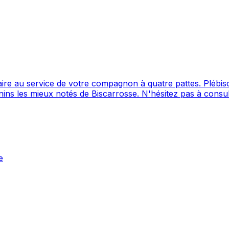
on à quatre pattes. Plébiscité par ses clients avec une note de 4.7/5 sur 73 avis,
ez pas à consulter sa fiche pour en savoir plus et prendre contact.
e canin situé à Biscarrosse. Noté 4.7/5 ⭐⭐⭐⭐⭐ sur Google M
e