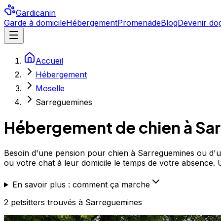
Gardicanin
Garde à domicile
Hébergement
Promenade
Blog
Devenir dog
Accueil
Hébergement
Moselle
Sarreguemines
Hébergement de chien à
Sa
Besoin d'une pension pour chien à Sarreguemines ou d'un p
ou votre chat à leur domicile le temps de votre absence. Un
En savoir plus : comment ça marche
2
petsitters
trouvé
s
à Sarreguemines