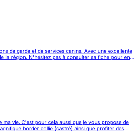
 de services canins. Avec une excellente
 sa fiche pour en
nes. Noté 4.8/5 ⭐⭐⭐⭐⭐ sur Google Maps avec 39 avis.
 de ma vie. C'est pour cela aussi que je vous propose de
ifique border collie (castré) ainsi que profiter des