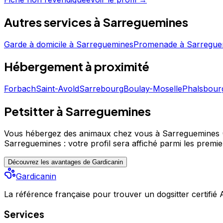
Autres services à
Sarreguemines
Garde à domicile
à
Sarreguemines
Promenade
à
Sarregue
Hébergement
à proximité
Forbach
Saint-Avold
Sarrebourg
Boulay-Moselle
Phalsbour
Petsitter à Sarreguemines
Vous hébergez des animaux chez vous à Sarreguemines (
Sarreguemines : votre profil sera affiché parmi les premie
Découvrez les avantages de Gardicanin
Gardicanin
La référence française pour trouver un dogsitter certifié
Services