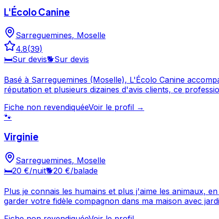
L'Écolo Canine
Sarreguemines
,
Moselle
4.8
(
39
)
🛏️
Sur devis
🐕
Sur devis
Basé à Sarreguemines (Moselle), L'Écolo Canine accompagne les pr
réputation et plusieurs dizaines d'avis clients, ce professionnel a su gagner 
savoir plus et prendre contact. 
Fiche non revendiquée
Voir le profil →
🐾
Virginie
Sarreguemines
,
Moselle
🛏️
20 €
/nuit
🐕
20 €
/balade
Plus je connais les humains et plus j'aime les animaux, en 
garder votre fidèle compagnon dans ma maison avec jardin 
longues promenades que je fais le long du cours d'eau o
Fiche non revendiquée
Voir le profil →