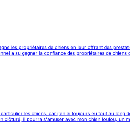
opriétaires de chiens en leur offrant des prestations de garde et
la confiance des propriétaires de chiens de la région. N'hésitez pas à consulter
L'Écolo Canine est un professionnel du service canin situé à Sarreguemi
particulier les chiens, car j'en ai toujours eu tout au long
clôturé, il pourra s'amuser avec mon chien loulou, un magn
u au milieu des champs.