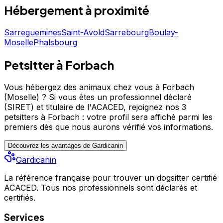
discuter.
Hébergement
à proximité
Sarreguemines
Saint-Avold
Sarrebourg
Boulay-
Moselle
Phalsbourg
Petsitter à Forbach
Vous hébergez des animaux chez vous à Forbach
(Moselle) ?
Si vous êtes un professionnel déclaré
(SIRET) et titulaire de l'ACACED,
rejoignez nos 3
petsitters à Forbach : votre profil sera affiché parmi les
premiers
dès que nous aurons vérifié vos informations.
Découvrez les avantages de Gardicanin
Gardicanin
La référence française pour trouver un dogsitter certifié
ACACED. Tous nos professionnels sont déclarés et
certifiés.
Services