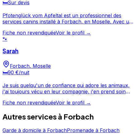
🛏️
Sur devis
Pfotenglück vom Apfeltal est un professionnel des
services canins installé à Forbach, en Moselle. Avec une
note de 5/5, Pfotenglück vom Apfeltal offre un service
Fiche non revendiquée
Voir le profil →
apprécié par les propriétaires de chiens. Découvrez ses
🐾
prestations et contactez-le directement depuis sa fiche.
Pfotenglück vom Apfeltal est un professionnel du
Sarah
service canin situé à Forbach. Noté 5/5 ⭐⭐⭐⭐⭐ sur
Google Maps avec 17 avis.
Forbach
,
Moselle
🛏️
90 €
/nuit
Je suis quelqu'un de confiance qui adore les animaux,
j'ai toujours vécu en leur compagnie, j'en prend soin
comme si c'était mes enfants, ils sont chouchoutés mais
Fiche non revendiquée
Voir le profil →
avec des règles simples (propreté intérieur) j'adore me
balader avec eux, je pense à leur bien hêtre en priorités.
Autres services à
Forbach
Un premier contact est bien entendu accepté pour que
vous puissiez me faire confiance avant de faire garder
votre chien en sachant qu'il est en sécurité. Je me
Garde à domicile
à
Forbach
Promenade
à
Forbach
déplace à une dizaines de kilomètres. Le tarif est à