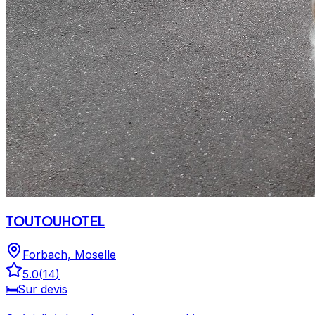
TOUTOUHOTEL
Forbach
,
Moselle
5.0
(
14
)
🛏️
Sur devis