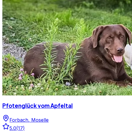
Pfotenglück vom Apfeltal
Forbach
,
Moselle
5.0
(
17
)