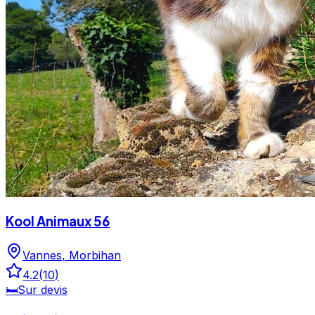
Kool Animaux 56
Vannes
,
Morbihan
4.2
(
10
)
🛏️
Sur devis