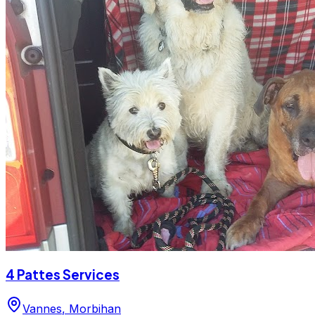
5/5 ⭐⭐⭐⭐⭐ sur Google Maps avec 17 avis.
4 Pattes Services
Vannes
,
Morbihan