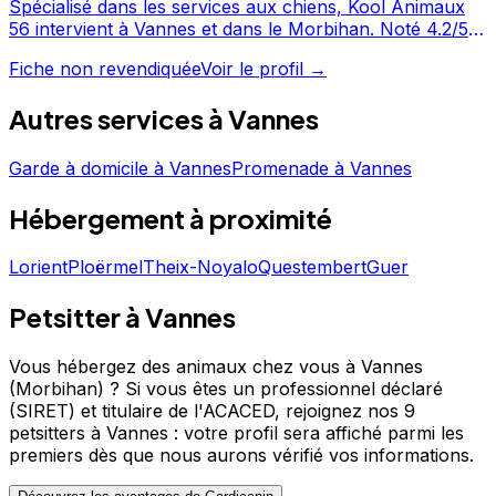
Spécialisé dans les services aux chiens, Kool Animaux
56 intervient à Vannes et dans le Morbihan. Noté 4.2/5
par ses clients, ce professionnel propose un service
Fiche non revendiquée
Voir le profil →
attentionné pour votre compagnon. Prenez contact
pour discuter de vos besoins et organiser la garde de
Autres services à
Vannes
votre chien. Kool Animaux 56 est un professionnel du
service canin situé à Vannes. Noté 4.2/5 ⭐⭐⭐⭐ sur
Garde à domicile
à
Vannes
Promenade
à
Vannes
Google Maps avec 10 avis.
Hébergement
à proximité
Lorient
Ploërmel
Theix-Noyalo
Questembert
Guer
Petsitter à Vannes
Vous hébergez des animaux chez vous à Vannes
(Morbihan) ?
Si vous êtes un professionnel déclaré
(SIRET) et titulaire de l'ACACED,
rejoignez nos 9
petsitters à Vannes : votre profil sera affiché parmi les
premiers
dès que nous aurons vérifié vos informations.