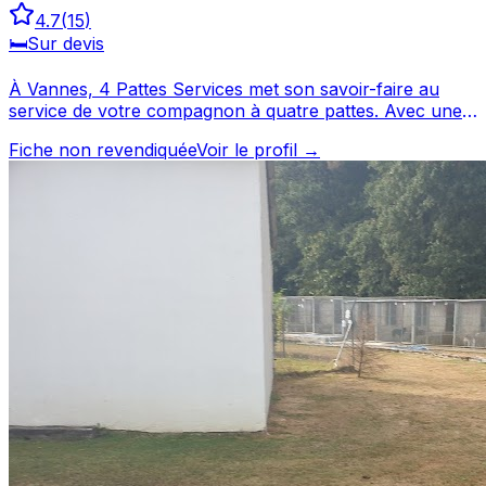
4.7
(
15
)
🛏️
Sur devis
À Vannes, 4 Pattes Services met son savoir-faire au
service de votre compagnon à quatre pattes. Avec une
note de 4.7/5, 4 Pattes Services offre un service
Fiche non revendiquée
Voir le profil →
apprécié par les propriétaires de chiens. Prenez contact
pour discuter de vos besoins et organiser la garde de
votre chien. 4 Pattes Services est un professionnel du
service canin situé à Vannes. Noté 4.7/5 ⭐⭐⭐⭐⭐ sur
Google Maps avec 15 avis.