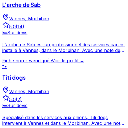
L'arche de Sab
Vannes
,
Morbihan
5.0
(
14
)
🛏️
Sur devis
L'arche de Sab est un professionnel des services canins
installé à Vannes, dans le Morbihan. Avec une note de
5/5, L'arche de Sab offre un service apprécié par les
Fiche non revendiquée
Voir le profil →
propriétaires de chiens. N'hésitez pas à consulter sa
🐾
fiche pour en savoir plus et prendre contact. L'arche de
Sab est un professionnel du service canin situé à
Titi dogs
Vannes. Noté 5/5 ⭐⭐⭐⭐⭐ sur Google Maps avec 14 avis.
Vannes
,
Morbihan
5.0
(
2
)
🛏️
Sur devis
Spécialisé dans les services aux chiens, Titi dogs
intervient à Vannes et dans le Morbihan. Avec une note