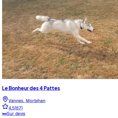
Le Bonheur des 4 Pattes
Vannes
,
Morbihan
4.5
(
67
)
🛏️
Sur devis