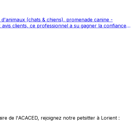
t d'animaux (chats & chiens), promenade canine -
aps avec 60 avis.
laire de l'ACACED,
rejoignez notre petsitter à Lorient :