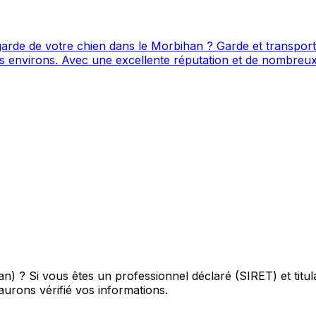
arde de votre chien dans le Morbihan ? Garde et transpor
nel a su gagner la confiance
vice canin situé à Lorient. Noté 4.9/5 ⭐⭐⭐⭐⭐ sur Google M
an) ?
Si vous êtes un professionnel déclaré (SIRET) et titu
urons vérifié vos informations.