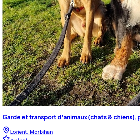
Garde et transport d'animaux (chats & chiens)
Lorient
,
Morbihan