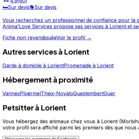
4.9
(
60
)
🛏️
Sur devis
🐕
Sur devis
Vous recherchez un professionnel de confiance pour la g
Anima'Love Services propose ses services à Lorient et ses environs. Avec une excellente réputation et de nombreux avis clients, ce profession
des propriétaires de chiens de la région. N'hésitez pas à consulter sa fiche pour en savoir plus et prendre contact. Garde et transport d'animaux (chats & chiens), promenade
Fiche non revendiquée
Voir le profil →
canine - Anima'Love Services est un professionnel du ser
Autres services à
Lorient
Garde à domicile
à
Lorient
Promenade
à
Lorient
Hébergement
à proximité
Vannes
Ploërmel
Theix-Noyalo
Questembert
Guer
Petsitter à Lorient
Vous hébergez des animaux chez vous à Lorient (Morbih
votre profil sera affiché parmi les premiers
dès que nous a