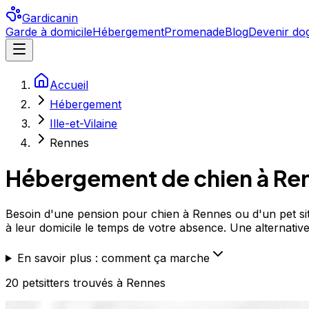
Gardicanin
Garde à domicile
Hébergement
Promenade
Blog
Devenir dog
Accueil
Hébergement
Ille-et-Vilaine
Rennes
Hébergement de chien à
Re
Besoin d'une pension pour chien à Rennes ou d'un pet sitt
à leur domicile le temps de votre absence. Une alternative 
En savoir plus : comment ça marche
20
petsitters
trouvé
s
à Rennes