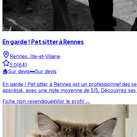
En garde ! Pet sitter à Rennes
Rennes
,
Ille-et-Vilaine
5.0
(
64
)
🏠
Sur devis
🛏️
Sur devis
En garde ! Pet sitter à Rennes est un professionnel des services canins installé à Rennes, e
apprécié, avec une note moyenne de 5/5. Découvrez ses prestations et contactez-le directement depuis sa fiche. En garde ! Pet sitter à Rennes est un professionnel du
service canin situé à Rennes. Noté 5/5 ⭐⭐⭐⭐⭐ sur Google
Fiche non revendiquée
Voir le profil →