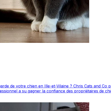
 de votre chien en Ille-et-Vilaine ? Chris Cats and Co propos
gner la confiance des propriétaires de chiens de la région. N'hésitez pas à c
tact. Chris Cats and Co est un professionnel du service canin situé à Ren