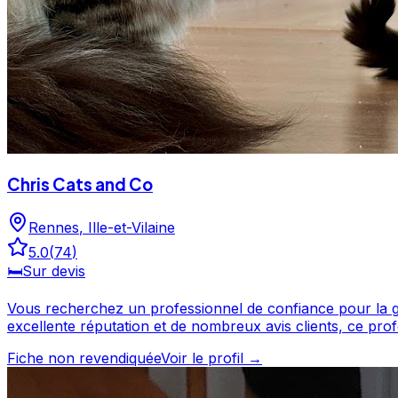
Chris Cats and Co
Rennes
,
Ille-et-Vilaine
5.0
(
74
)
🛏️
Sur devis
Vous recherchez un professionnel de confiance pour la garde
excellente réputation et de nombreux avis clients, ce professionnel a su ga
en savoir plus et prendre con
Fiche non revendiquée
Voir le profil →