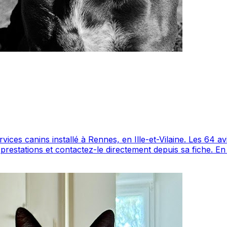
n Ille-et-Vilaine. Les 64 avis laissés par ses clients témoignent d'un service
 Maps avec 64 avis.