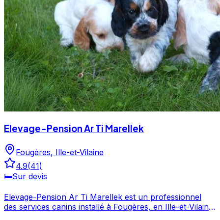
Elevage-Pension Ar Ti Marellek
Fougères
,
Ille-et-Vilaine
4.9
(
41
)
🛏️
Sur devis
Elevage-Pension Ar Ti Marellek est un professionnel
des services canins installé à Fougères, en Ille-et-Vilaine.
Plébiscité par ses clients avec une note de 4.9/5 sur 41