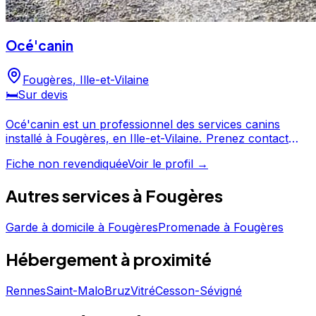
Océ'canin
Fougères
,
Ille-et-Vilaine
🛏️
Sur devis
Océ'canin est un professionnel des services canins
installé à Fougères, en Ille-et-Vilaine. Prenez contact
pour discuter de vos besoins et organiser la garde de
Fiche non revendiquée
Voir le profil →
votre chien. Océ'canin est un professionnel du service
canin situé à Fougères.
Autres services à
Fougères
Garde à domicile
à
Fougères
Promenade
à
Fougères
Hébergement
à proximité
Rennes
Saint-Malo
Bruz
Vitré
Cesson-Sévigné