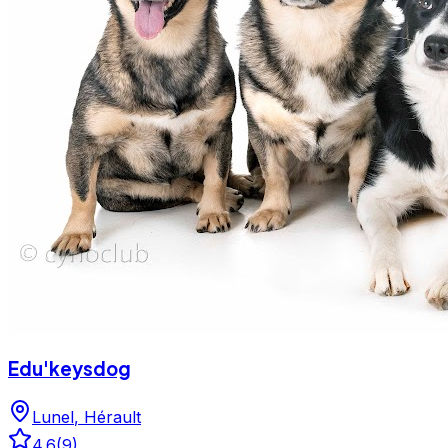
Edu'keysdog
Lunel
,
Hérault
4.6
(
9
)