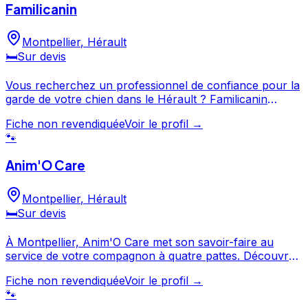
Familicanin
Montpellier
,
Hérault
🛏️
Sur devis
Vous recherchez un professionnel de confiance pour la
garde de votre chien dans le Hérault ? Familicanin
propose ses services à Montpellier et ses environs.
Fiche non revendiquée
Voir le profil →
Consultez son profil pour découvrir ses services et le
🐾
contacter directement. Familicanin est un professionnel
du service canin situé à Montpellier.
Anim'O Care
Montpellier
,
Hérault
🛏️
Sur devis
À Montpellier, Anim'O Care met son savoir-faire au
service de votre compagnon à quatre pattes. Découvrez
ses prestations et contactez-le directement depuis sa
Fiche non revendiquée
Voir le profil →
fiche. Anim'O Care est un professionnel du service
🐾
canin situé à Montpellier.