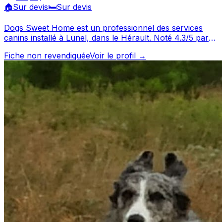
🏠
Sur devis
🛏️
Sur devis
Dogs Sweet Home est un professionnel des services
canins installé à Lunel, dans le Hérault. Noté 4.3/5 par
ses clients, ce professionnel propose un service
Fiche non revendiquée
Voir le profil →
attentionné pour votre compagnon. Découvrez ses
prestations et contactez-le directement depuis sa fiche.
Dogs Sweet Home est un professionnel du service canin
situé à Lunel. Noté 4.3/5 ⭐⭐⭐⭐ sur Google Maps avec 15
avis.