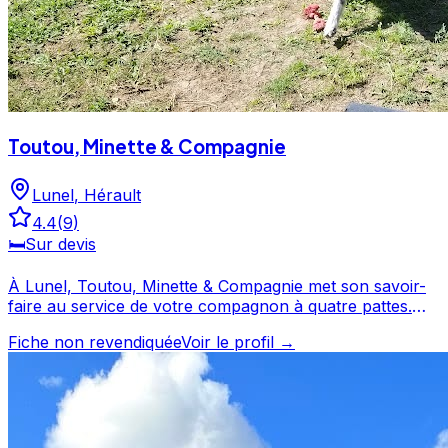
Toutou, Minette & Compagnie
Lunel
,
Hérault
4.4
(
9
)
🛏️
Sur devis
À Lunel, Toutou, Minette & Compagnie met son savoir-
faire au service de votre compagnon à quatre pattes.
Noté 4.4/5 par ses clients, ce professionnel propose un
Fiche non revendiquée
Voir le profil →
service attentionné pour votre compagnon. Découvrez
ses prestations et contactez-le directement depuis sa
fiche. Toutou, Minette & Compagnie est un
professionnel du service canin situé à Lunel. Noté 4.4/5
⭐⭐⭐⭐ sur Google Maps avec 9 avis.