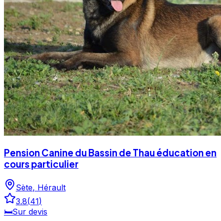
Pension Canine du Bassin de Thau éducation en
cours particulier
Sète
,
Hérault
3.8
(
41
)
🛏️
Sur devis