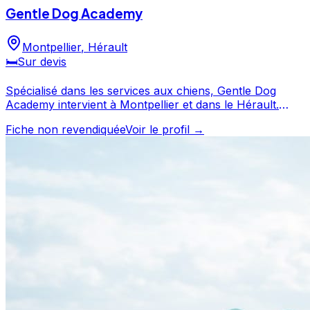
Gentle Dog Academy
Montpellier
,
Hérault
🛏️
Sur devis
Spécialisé dans les services aux chiens, Gentle Dog
Academy intervient à Montpellier et dans le Hérault.
Consultez son profil pour découvrir ses services et le
Fiche non revendiquée
Voir le profil →
contacter directement. Gentle Dog Academy est un
professionnel du service canin situé à Montpellier.