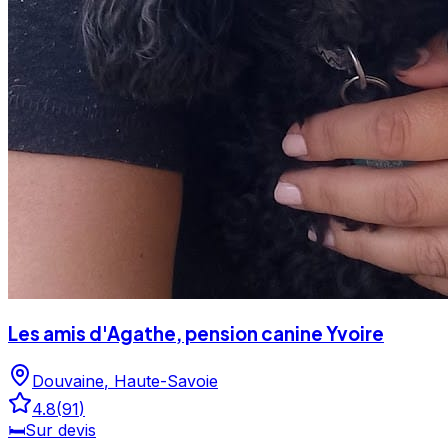
Les amis d'Agathe, pension canine Yvoire
Douvaine
,
Haute-Savoie
4.8
(
91
)
🛏️
Sur devis