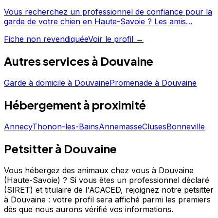
Vous recherchez un professionnel de confiance pour la
garde de votre chien en Haute-Savoie ? Les amis
d'Agathe, pension canine Yvoire propose ses services à
Fiche non revendiquée
Voir le profil →
Douvaine et ses environs. Les 91 avis laissés par ses
clients témoignent d'un service apprécié, avec une note
Autres services à
Douvaine
moyenne de 4.8/5. Consultez son profil pour découvrir
ses services et le contacter directement. Les amis
d'Agathe, pension canine Yvoire est un professionnel du
Garde à domicile
à
Douvaine
Promenade
à
Douvaine
service canin situé à Douvaine. Noté 4.8/5 ⭐⭐⭐⭐⭐ sur
Hébergement
à proximité
Google Maps avec 91 avis.
Annecy
Thonon-les-Bains
Annemasse
Cluses
Bonneville
Petsitter à Douvaine
Vous hébergez des animaux chez vous à Douvaine
(Haute-Savoie) ?
Si vous êtes un professionnel déclaré
(SIRET) et titulaire de l'ACACED,
rejoignez notre petsitter
à Douvaine : votre profil sera affiché parmi les premiers
dès que nous aurons vérifié vos informations.