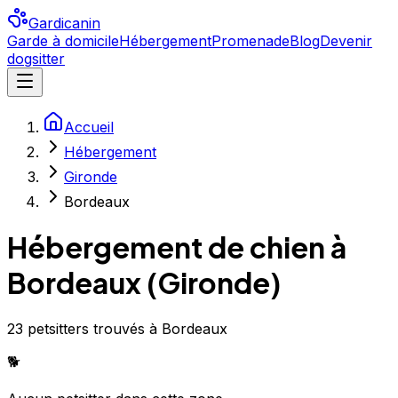
Gardicanin
Garde à domicile
Hébergement
Promenade
Blog
Devenir
dogsitter
Accueil
Hébergement
Gironde
Bordeaux
Hébergement de chien à
Bordeaux
(
Gironde
)
23
petsitters
trouvé
s
à Bordeaux
🐕