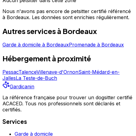
Aucun
petsitter
dans cette zone
Nous n'avons pas encore de
petsitter
certifié référencé
à Bordeaux
. Les données sont enrichies régulièrement.
Autres services à
Bordeaux
Garde à domicile
à
Bordeaux
Promenade
à
Bordeaux
Hébergement
à proximité
Pessac
Talence
Villenave-d'Ornon
Saint-Médard-en-
Jalles
La Teste-de-Buch
Gardicanin
La référence française pour trouver un dogsitter certifié
ACACED. Tous nos professionnels sont déclarés et
certifiés.
Services
Garde à domicile