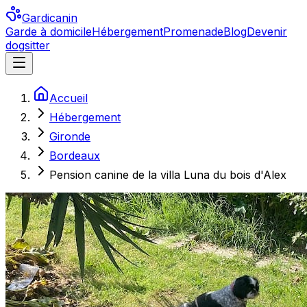
Gardicanin
Garde à domicile
Hébergement
Promenade
Blog
Devenir
dogsitter
Accueil
Hébergement
Gironde
Bordeaux
Pension canine de la villa Luna du bois d'Alex