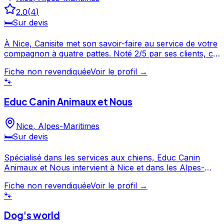
2.0
(
4
)
🛏️
Sur devis
À Nice, Canisite met son savoir-faire au service de votre
compagnon à quatre pattes. Noté 2/5 par ses clients, ce
professionnel propose un service attentionné pour
Fiche non revendiquée
Voir le profil →
votre compagnon. N'hésitez pas à consulter sa fiche
🐾
pour en savoir plus et prendre contact. Canisite est un
professionnel du service canin situé à Nice. Noté 2/5 ⭐⭐
Educ Canin Animaux et Nous
sur Google Maps avec 4 avis.
Nice
,
Alpes-Maritimes
🛏️
Sur devis
Spécialisé dans les services aux chiens, Educ Canin
Animaux et Nous intervient à Nice et dans les Alpes-
Maritimes. Découvrez ses prestations et contactez-le
Fiche non revendiquée
Voir le profil →
directement depuis sa fiche. Educ Canin Animaux et
🐾
Nous est un professionnel du service canin situé à Nice.
Dog's world