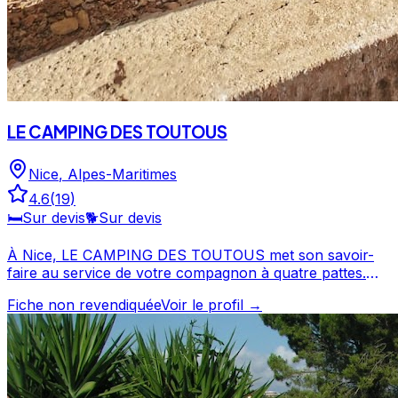
LE CAMPING DES TOUTOUS
Nice
,
Alpes-Maritimes
4.6
(
19
)
🛏️
Sur devis
🐕
Sur devis
À Nice, LE CAMPING DES TOUTOUS met son savoir-
faire au service de votre compagnon à quatre pattes.
Avec une note de 4.6/5, LE CAMPING DES TOUTOUS
Fiche non revendiquée
Voir le profil →
offre un service apprécié par les propriétaires de chiens.
N'hésitez pas à consulter sa fiche pour en savoir plus et
prendre contact. LE CAMPING DES TOUTOUS est un
professionnel du service canin situé à Nice. Noté 4.6/5
⭐⭐⭐⭐⭐ sur Google Maps avec 19 avis.