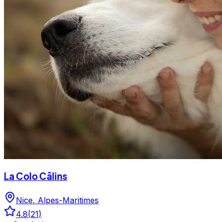
La Colo Câlins
Nice
,
Alpes-Maritimes
4.8
(
21
)