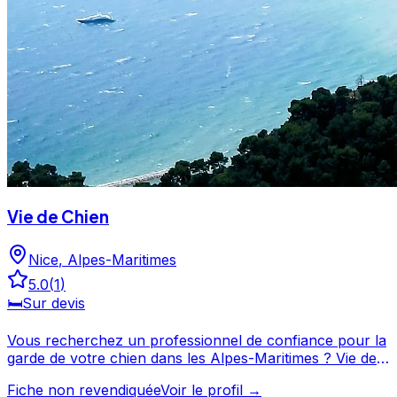
Vie de Chien
Nice
,
Alpes-Maritimes
5.0
(
1
)
🛏️
Sur devis
Vous recherchez un professionnel de confiance pour la
garde de votre chien dans les Alpes-Maritimes ? Vie de
Chien propose ses services à Nice et ses environs. Noté
Fiche non revendiquée
Voir le profil →
5/5 par ses clients, ce professionnel propose un service