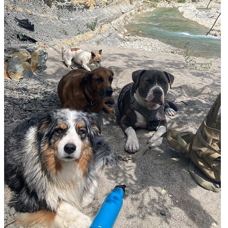
nombreux avis clients, ce professionnel a su gagner la
confiance des propriétaires de chiens de la région.
Prenez contact pour discuter de vos besoins et
organiser la garde de votre chien. Les jardins de Nädä
est un professionnel du service canin situé à Nice. Noté
5/5 ⭐⭐⭐⭐⭐ sur Google Maps avec 76 avis.