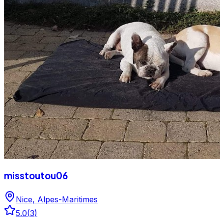
misstoutou06
Nice
,
Alpes-Maritimes
5.0
(
3
)