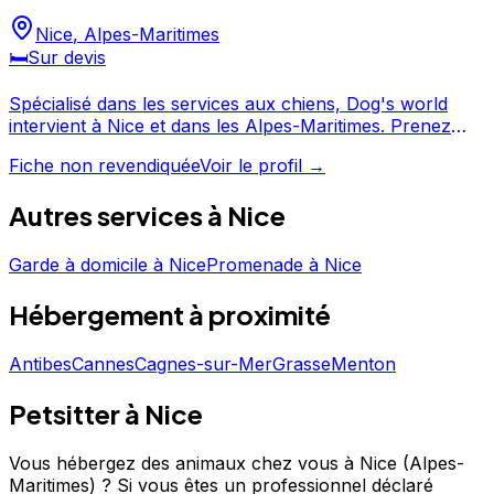
Nice
,
Alpes-Maritimes
🛏️
Sur devis
Spécialisé dans les services aux chiens, Dog's world
intervient à Nice et dans les Alpes-Maritimes. Prenez
contact pour discuter de vos besoins et organiser la
Fiche non revendiquée
Voir le profil →
garde de votre chien. Dog's world est un professionnel
du service canin situé à Nice.
Autres services à
Nice
Garde à domicile
à
Nice
Promenade
à
Nice
Hébergement
à proximité
Antibes
Cannes
Cagnes-sur-Mer
Grasse
Menton
Petsitter à Nice
Vous hébergez des animaux chez vous à Nice (Alpes-
Maritimes) ?
Si vous êtes un professionnel déclaré