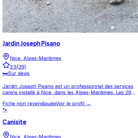
Jardin Joseph Pisano
Nice
,
Alpes-Maritimes
3.5
(
29
)
🛏️
Sur devis
Jardin Joseph Pisano est un professionnel des services
canins installé à Nice, dans les Alpes-Maritimes. Les 29
avis laissés par ses clients témoignent d'un service
Fiche non revendiquée
Voir le profil →
apprécié, avec une note moyenne de 3.5/5. Découvrez
🐾
ses prestations et contactez-le directement depuis sa
fiche. Jardin Joseph Pisano est un professionnel du
Canisite
service canin situé à Nice. Noté 3.5/5 ⭐⭐⭐⭐ sur Google
Maps avec 29 avis.
Nice
,
Alpes-Maritimes