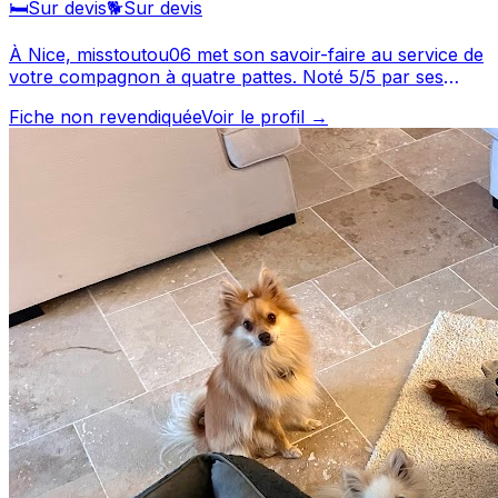
🛏️
Sur devis
🐕
Sur devis
À Nice, misstoutou06 met son savoir-faire au service de
votre compagnon à quatre pattes. Noté 5/5 par ses
clients, ce professionnel propose un service attentionné
Fiche non revendiquée
Voir le profil →
pour votre compagnon. Consultez son profil pour
découvrir ses services et le contacter directement.
misstoutou06 est un professionnel du service canin
situé à Nice. Noté 5/5 ⭐⭐⭐⭐⭐ sur Google Maps avec 3
avis.