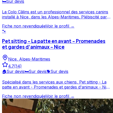
🛏️
Sur devis
La Colo Câlins est un professionnel des services canins
installé à Nice, dans les Alpes-Maritimes. Plébiscité par
ses clients avec une note de 4.8/5 sur 21 avis, La Colo
Fiche non revendiquée
Voir le profil →
Câlins fait partie des professionnels canins les mieux
🐾
notés de Nice. N'hésitez pas à consulter sa fiche pour
en savoir plus et prendre contact. La Colo Câlins est un
Pet sitting - La patte en avant - Promenades
professionnel du service canin situé à Nice. Noté 4.8/5
et gardes d'animaux - Nice
⭐⭐⭐⭐⭐ sur Google Maps avec 21 avis.
Nice
,
Alpes-Maritimes
4.7
(
14
)
🏠
Sur devis
🛏️
Sur devis
🐕
Sur devis
Spécialisé dans les services aux chiens, Pet sitting - La
patte en avant - Promenades et gardes d'animaux - Nice
intervient à Nice et dans les Alpes-Maritimes. Noté 4.7/5
Fiche non revendiquée
Voir le profil →
par ses clients, ce professionnel propose un service
attentionné pour votre compagnon. Découvrez ses
prestations et contactez-le directement depuis sa fiche.
Pet sitting - La patte en avant - Promenades et gardes