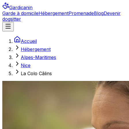
Gardicanin
Garde à domicile
Hébergement
Promenade
Blog
Devenir
dogsitter
Accueil
Hébergement
Alpes-Maritimes
Nice
La Colo Câlins