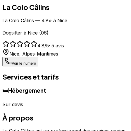
La Colo Câlins
La Colo Câlins — 4.8⭐ à Nice
Dogsitter
à
Nice
(
06
)
4.8
/5
·
5
avis
Nice
,
Alpes-Maritimes
Voir le numéro
Services et tarifs
🛏️
Hébergement
Sur devis
À propos
La Colo Câlins est un professionnel des services canins