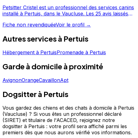
Petsitter Cristel est un professionnel des services canins
installé à Pertuis, dans le Vaucluse. Les 25 avis laissés
par ses clients témoignent d'un service apprécié, avec
Fiche non revendiquée
Voir le profil →
une note moyenne de 5/5. Découvrez ses prestations et
contactez-le directement depuis sa fiche. Petsitter Cristel
Autres services à
Pertuis
est un professionnel du service canin situé à Pertuis.
Noté 5/5 ⭐⭐⭐⭐⭐ sur Google Maps avec 25 avis.
Hébergement
à
Pertuis
Promenade
à
Pertuis
Garde à domicile
à proximité
Avignon
Orange
Cavaillon
Apt
Dogsitter à Pertuis
Vous gardez des chiens et des chats à domicile à Pertuis
(Vaucluse) ?
Si vous êtes un professionnel déclaré
(SIRET) et titulaire de l'ACACED,
rejoignez notre
dogsitter à Pertuis : votre profil sera affiché parmi les
premiers
dès que nous aurons vérifié vos informations.