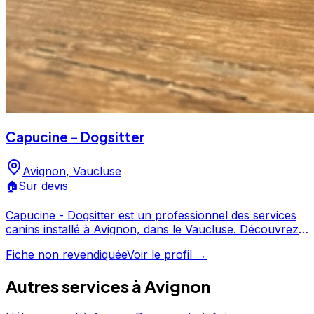
Capucine - Dogsitter
Avignon
,
Vaucluse
🏠
Sur devis
Capucine - Dogsitter est un professionnel des services
canins installé à Avignon, dans le Vaucluse. Découvrez
ses prestations et contactez-le directement depuis sa
Fiche non revendiquée
Voir le profil →
fiche. Capucine - Dogsitter est un professionnel du
service canin situé à Avignon.
Autres services à
Avignon