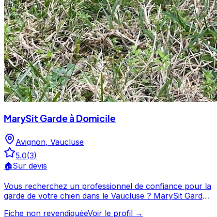
MarySit Garde à Domicile
Avignon
,
Vaucluse
5.0
(
3
)
🏠
Sur devis
Vous recherchez un professionnel de confiance pour la
garde de votre chien dans le Vaucluse ? MarySit Garde
à Domicile propose ses services à Avignon et ses
Fiche non revendiquée
Voir le profil →
environs. Noté 5/5 par ses clients, ce professionnel