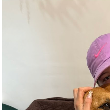
environs. Avec une note de 5/5, O’Coussinets | Garde
d’Animaux à domicile | Pet-Sitter | à Courhezon |
Vaucluse offre un service apprécié par les propriétaires
de chiens. Consultez son profil pour découvrir ses
services et le contacter directement. O’Coussinets |
Garde d’Animaux à domicile | Pet-Sitter | à Courhezon |
Vaucluse est un professionnel du service canin situé à
Avignon. Noté 5/5 ⭐⭐⭐⭐⭐ sur Google Maps avec 1 avis.