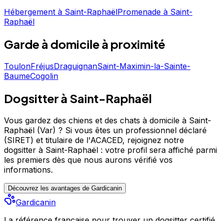
Noté 5/5 ⭐⭐⭐⭐⭐ sur Google Maps avec 2 avis.
Hébergement
à
Saint-Raphaël
Promenade
à
Saint-
Raphaël
Garde à domicile
à proximité
Toulon
Fréjus
Draguignan
Saint-Maximin-la-Sainte-
Baume
Cogolin
Dogsitter à Saint-Raphaël
Vous gardez des chiens et des chats à domicile à Saint-
Raphaël (Var) ?
Si vous êtes un professionnel déclaré
(SIRET) et titulaire de l'ACACED,
rejoignez notre
dogsitter à Saint-Raphaël : votre profil sera affiché parmi
les premiers
dès que nous aurons vérifié vos
informations.
Découvrez les avantages de Gardicanin
Gardicanin
La référence française pour trouver un dogsitter certifié