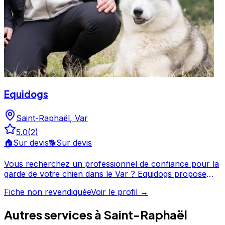
Equidogs
Saint-Raphaël
,
Var
5.0
(
2
)
🏠
Sur devis
🐕
Sur devis
Vous recherchez un professionnel de confiance pour la
garde de votre chien dans le Var ? Equidogs propose
ses services à Saint-Raphaël et ses environs. Avec une
Fiche non revendiquée
Voir le profil →
note de 5/5, Equidogs offre un service apprécié par les
propriétaires de chiens. Découvrez ses prestations et
Autres services à
Saint-Raphaël
contactez-le directement depuis sa fiche. Equidogs est
un professionnel du service canin situé à Saint-Raphaël.