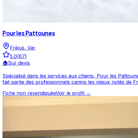
Pour les Pattounes
Fréjus
,
Var
5.0
(
67
)
🏠
Sur devis
Spécialisé dans les services aux chiens, Pour les Pattounes intervient à Fréjus et dans le Var. Plébiscité p
fait partie des professionnels canins les mieux notés de Fréjus. Découvrez ses prestations et contactez-le directement depuis sa fiche. Pour les Pa
professionnel du service canin situé à Fréjus. Noté 5/5 
Fiche non revendiquée
Voir le profil →