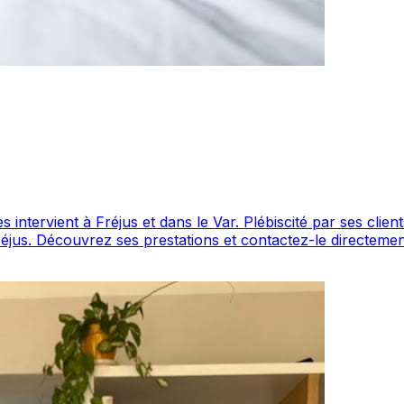
ar ses clients avec une note de 5/5 sur 67 avis, Pour les Pattounes
ttounes est un
⭐⭐⭐⭐⭐ sur Google Maps avec 67 avis.