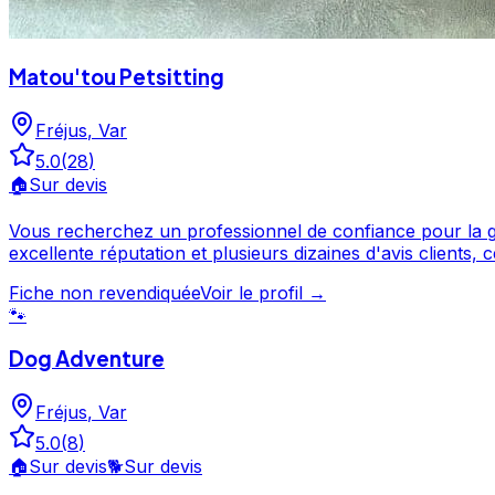
Matou'tou Petsitting
Fréjus
,
Var
5.0
(
28
)
🏠
Sur devis
Vous recherchez un professionnel de confiance pour la garde
excellente réputation et plusieurs dizaines d'avis clients, ce professi
contactez-le directem
Fiche non revendiquée
Voir le profil →
🐾
Dog Adventure
Fréjus
,
Var
5.0
(
8
)
🏠
Sur devis
🐕
Sur devis