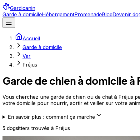
Gardicanin
Garde à domicile
Hébergement
Promenade
Blog
Devenir dog
Accueil
Garde à domicile
Var
Fréjus
Garde de chien à domicile à
Vous cherchez une garde de chien ou de chat à Fréjus pend
votre domicile pour nourrir, sortir et veiller sur votre an
En savoir plus : comment ça marche
5
dogsitters
trouvé
s
à Fréjus