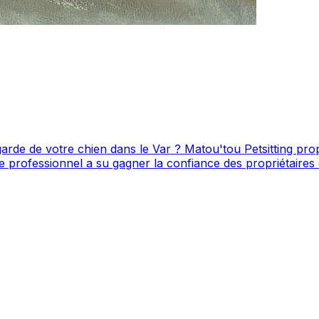
 de votre chien dans le Var ? Matou'tou Petsitting propose se
onnel a su gagner la confiance des propriétaires de chiens de la région.
ent depuis sa fiche. Matou'tou Petsitting est un professionnel du service cani