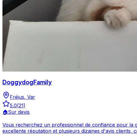
DoggydogFamily
Fréjus
,
Var
5.0
(
21
)
🏠
Sur devis
Vous recherchez un professionnel de confiance pour la gard
excellente réputation et plusieurs dizaines d'avis clients, ce professi