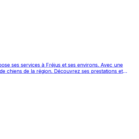
s services à Fréjus et ses environs. Avec une
 Découvrez ses prestations et
n situé à Fréjus. Noté 5/5 ⭐⭐⭐⭐⭐ sur Google Maps avec 28 avis.