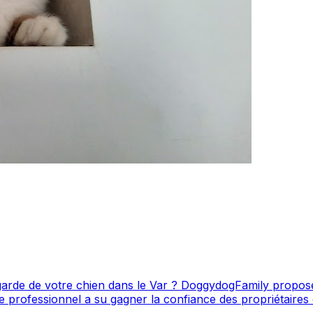
e de votre chien dans le Var ? DoggydogFamily propose ses ser
onnel a su gagner la confiance des propriétaires de chiens de la région.