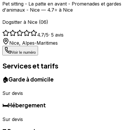
Pet sitting - La patte en avant - Promenades et gardes
d'animaux - Nice — 4.7⭐ à Nice
Dogsitter
à
Nice
(
06
)
4.7
/5
·
5
avis
Nice
,
Alpes-Maritimes
Voir le numéro
Services et tarifs
🏠
Garde à domicile
Sur devis
🛏️
Hébergement
Sur devis