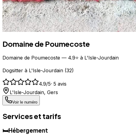
Domaine de Poumecoste
Domaine de Poumecoste — 4.9⭐ à L'Isle-Jourdain
Dogsitter
à
L'Isle-Jourdain
(
32
)
4.9
/5
·
5
avis
L'Isle-Jourdain
,
Gers
Voir le numéro
Services et tarifs
🛏️
Hébergement