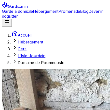
Gardicanin
Garde à domicile
Hébergement
Promenade
Blog
Devenir
dogsitter
Accueil
Hébergement
Gers
L'Isle-Jourdain
Domaine de Poumecoste