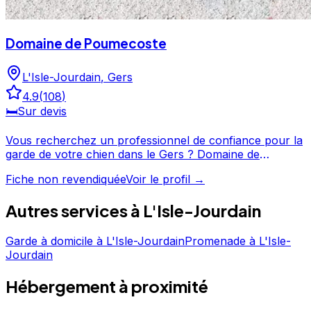
Domaine de Poumecoste
L'Isle-Jourdain
,
Gers
4.9
(
108
)
🛏️
Sur devis
Vous recherchez un professionnel de confiance pour la
garde de votre chien dans le Gers ? Domaine de
Poumecoste propose ses services à L'Isle-Jourdain et
Fiche non revendiquée
Voir le profil →
ses environs. Avec une excellente réputation et un
grand nombre d'avis clients, ce professionnel a su
Autres services à
L'Isle-Jourdain
gagner la confiance des propriétaires de chiens de la
région. Prenez contact pour discuter de vos besoins et
organiser la garde de votre chien. Domaine de
Garde à domicile
à
L'Isle-Jourdain
Promenade
à
L'Isle-
Poumecoste est un professionnel du service canin situé
Jourdain
à L'Isle-Jourdain. Noté 4.9/5 ⭐⭐⭐⭐⭐ sur Google Maps
Hébergement
à proximité
avec 108 avis.