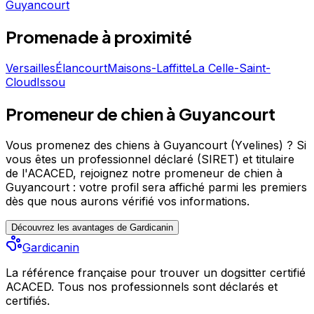
plus de renseignements merci de me joindre. Sandrine
Guyancourt
Promenade
à proximité
Versailles
Élancourt
Maisons-Laffitte
La Celle-Saint-
Cloud
Issou
Promeneur de chien à Guyancourt
Vous promenez des chiens à Guyancourt (Yvelines) ?
Si
vous êtes un professionnel déclaré (SIRET) et titulaire
de l'ACACED,
rejoignez notre promeneur de chien à
Guyancourt : votre profil sera affiché parmi les premiers
dès que nous aurons vérifié vos informations.
Découvrez les avantages de Gardicanin
Gardicanin
La référence française pour trouver un dogsitter certifié
ACACED. Tous nos professionnels sont déclarés et
certifiés.