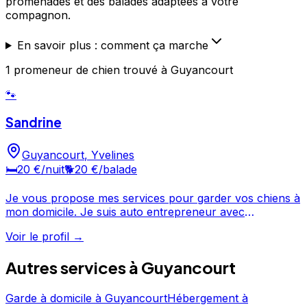
promenades et des balades adaptées à votre
compagnon.
En savoir plus : comment ça marche
1
promeneur de chien
trouvé
à Guyancourt
🐾
Sandrine
Guyancourt
,
Yvelines
🛏️
20 €
/nuit
🐕
20 €
/balade
Je vous propose mes services pour garder vos chiens à
mon domicile. Je suis auto entrepreneur avec
expériences et certificat de capacité. Je suis disponible
Voir le profil →
toute la journée pour eux. Je vis en maison avec un
grand jardin en bordure de forêt. J'ai 2 chats et des
Autres services à
Guyancourt
poules. Si vos animaux sont obéissants et sociables
avec leurs congénères, je serais ravie de les
accueillir. Mon tarif est de 20 euros la journée. Pour
Garde à domicile
à
Guyancourt
Hébergement
à