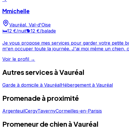
Mmichelle
Vauréal
,
Val-d'Oise
🛏️
12 €
/nuit
🐕
12 €
/balade
Je vous propose mes services pour garder votre petite boule
m'en occuper toute la journée. J'ai moi même un chien, c'
Voir le profil →
Autres services à
Vauréal
Garde à domicile
à
Vauréal
Hébergement
à
Vauréal
Promenade
à proximité
Argenteuil
Cergy
Taverny
Cormeilles-en-Parisis
Promeneur de chien à Vauréal