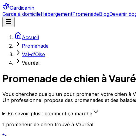
Gardicanin
Garde à domicile
Hébergement
Promenade
Blog
Devenir dog
Accueil
Promenade
Val-d'Oise
Vauréal
Promenade de chien à
Vauré
Vous cherchez quelqu'un pour promener votre chien à Vaur
Un professionnel propose des promenades et des balade
En savoir plus : comment ça marche
1
promeneur de chien
trouvé
à Vauréal
🐾